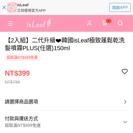
isLeaf
開啟APP
立刻使用官方APP
0
【2入組】二代升級❤️韓國isLeaf極致蓬鬆乾洗
髮噴霧PLUS(任選)150ml
超取滿NT$999免運
NT$399
NT$799
請選擇商品選項
付款與運送方式
超取滿NT$999免運