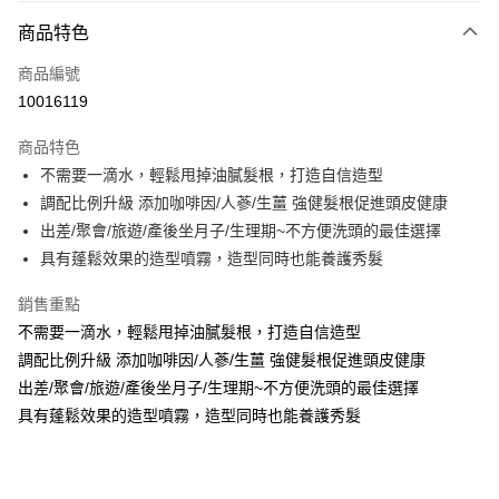
付款方式
商品特色
信用卡一次付款
商品編號
超商取貨付款
10016119
LINE Pay
商品特色
Apple Pay
不需要一滴水，輕鬆甩掉油膩髮根，打造自信造型
調配比例升級 添加咖啡因/人蔘/生薑 強健髮根促進頭皮健康
街口支付
出差/聚會/旅遊/產後坐月子/生理期~不方便洗頭的最佳選擇
悠遊付
具有蓬鬆效果的造型噴霧，造型同時也能養護秀髮
Google Pay
銷售重點
不需要一滴水，輕鬆甩掉油膩髮根，打造自信造型
AFTEE先享後付
調配比例升級 添加咖啡因/人蔘/生薑 強健髮根促進頭皮健康
相關說明
出差/聚會/旅遊/產後坐月子/生理期~不方便洗頭的最佳選擇
【關於「AFTEE先享後付」】
ATM付款
AFTEE先享後付是「在收到商品之後才付款」的支付方式。 讓您購物簡單
具有蓬鬆效果的造型噴霧，造型同時也能養護秀髮
便利好安心！
１．簡單：不需註冊會員、不需綁卡、不需儲值。
運送方式
２．便利：只要手機號碼，簡訊認證，即可結帳。
３．安心：先確認商品／服務後，再付款。
全家取貨付款