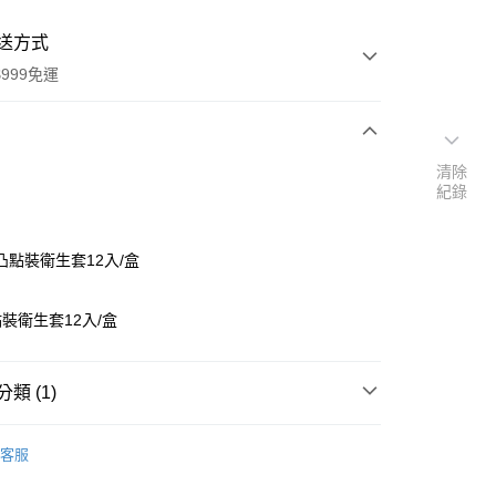
送方式
999免運
次付款
清除
紀錄
付款
凸點裝衛生套12入/盒
裝衛生套12入/盒
類 (1)
y
蕾斯
客服
享後付