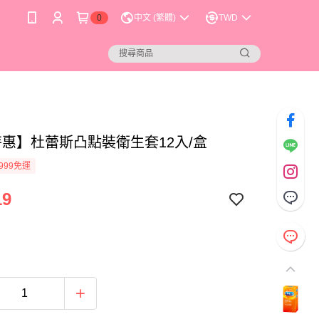
0
中文 (繁體)
TWD
特惠】杜蕾斯凸點裝衛生套12入/盒
999免運
19