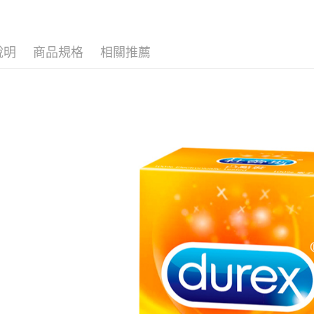
【關於「A
ATM付款
AFTEE
便利好安
１．簡單
說明
商品規格
相關推薦
２．便利
運送方式
３．安心
全家取貨
【「AFT
每筆NT$8
１．於結帳
付」結帳
先付款後
２．訂單
３．收到繳
每筆NT$8
／ATM／
※ 請注意
7-11取貨
絡購買商品
先享後付
每筆NT$8
※ 交易是
是否繳費成
先付款後7
付客戶支
每筆NT$8
【注意事
宅配
１．透過由
交易，需
每筆NT$9
求債權轉
２．關於