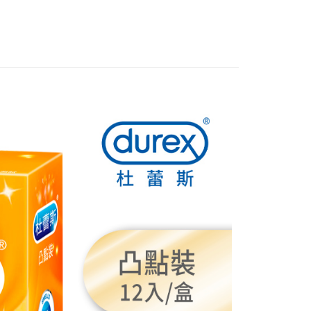
FTEE先享後付」】
先享後付是「在收到商品之後才付款」的支付方式。 讓您購物簡單
心！
：不需註冊會員、不需綁卡、不需儲值。
：只要手機號碼，簡訊認證，即可結帳。
：先確認商品／服務後，再付款。
付款
EE先享後付」結帳流程】
0，滿NT$999(含以上)免運費
方式選擇「AFTEE先享後付」後，將跳轉至「AFTEE先享後
頁面，進行簡訊認證並確認金額後，即可完成結帳。
全家取貨
成立數日內，您將收到繳費通知簡訊。
費通知簡訊後14天內，點擊此簡訊中的連結，可透過四大超商
0，滿NT$999(含以上)免運費
網路銀行／等多元方式進行付款，方視為交易完成。
：結帳手續完成當下不需立刻繳費，但若您需要取消訂單，請聯
付款
的店家。未經商家同意取消之訂單仍視為有效，需透過AFTEE
繳納相關費用。
0，滿NT$999(含以上)免運費
否成功請以「AFTEE先享後付 」之結帳頁面顯示為準，若有關於
功／繳費後需取消欲退款等相關疑問，請聯繫「AFTEE先享後
-11取貨
援中心」
https://netprotections.freshdesk.com/support/home
0，滿NT$999(含以上)免運費
項】
恩沛科技股份有限公司提供之「AFTEE先享後付」服務完成之
依本服務之必要範圍內提供個人資料，並將交易相關給付款項請
0，滿NT$999(含以上)免運費
讓予恩沛科技股份有限公司。
個人資料處理事宜，請瀏覽以下網址：