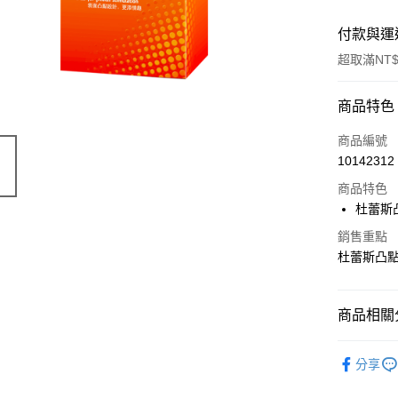
付款與運
超取滿NT$
付款方式
商品特色
信用卡一
商品編號
10142312
超商取貨
商品特色
LINE Pay
杜蕾斯
Apple Pay
銷售重點
杜蕾斯凸點
街口支付
悠遊付
商品相關分
Google Pa
Durex 杜
分享
AFTEE先
相關說明