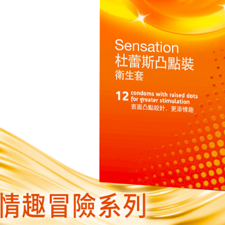
https://aft
３．未成
「AFTE
任。
４．使用「
即時審查
結果請求
５．嚴禁
形，恩沛
動。