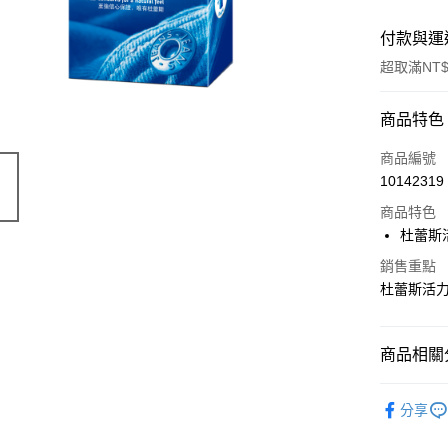
付款與運
超取滿NT$
付款方式
商品特色
信用卡一
商品編號
10142319
超商取貨
商品特色
LINE Pay
杜蕾斯
Apple Pay
銷售重點
杜蕾斯活力
街口支付
悠遊付
商品相關分
Google Pa
Durex 杜
分享
AFTEE先
相關說明