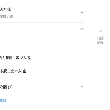
送方式
999免運
次付款
清除
紀錄
付款
活力裝衛生套12入/盒
裝衛生套12入/盒
類 (1)
y
蕾斯
客服
享後付