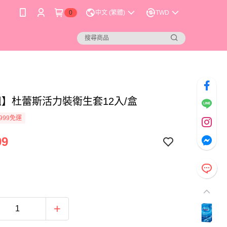
0
中文 (繁體)
TWD
組】杜蕾斯活力裝衛生套12入/盒
999免運
99