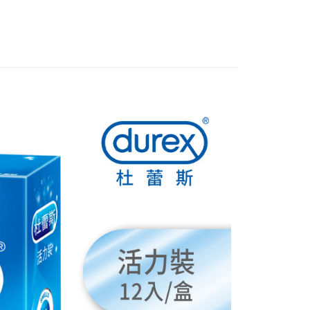
FTEE先享後付」】
先享後付是「在收到商品之後才付款」的支付方式。 讓您購物簡單
心！
：不需註冊會員、不需綁卡、不需儲值。
：只要手機號碼，簡訊認證，即可結帳。
：先確認商品／服務後，再付款。
付款
EE先享後付」結帳流程】
0，滿NT$999(含以上)免運費
方式選擇「AFTEE先享後付」後，將跳轉至「AFTEE先享後
頁面，進行簡訊認證並確認金額後，即可完成結帳。
全家取貨
成立數日內，您將收到繳費通知簡訊。
費通知簡訊後14天內，點擊此簡訊中的連結，可透過四大超商
0，滿NT$999(含以上)免運費
網路銀行／等多元方式進行付款，方視為交易完成。
：結帳手續完成當下不需立刻繳費，但若您需要取消訂單，請聯
付款
的店家。未經商家同意取消之訂單仍視為有效，需透過AFTEE
繳納相關費用。
0，滿NT$999(含以上)免運費
否成功請以「AFTEE先享後付 」之結帳頁面顯示為準，若有關於
功／繳費後需取消欲退款等相關疑問，請聯繫「AFTEE先享後
-11取貨
援中心」
https://netprotections.freshdesk.com/support/home
0，滿NT$999(含以上)免運費
項】
恩沛科技股份有限公司提供之「AFTEE先享後付」服務完成之
依本服務之必要範圍內提供個人資料，並將交易相關給付款項請
0，滿NT$999(含以上)免運費
讓予恩沛科技股份有限公司。
個人資料處理事宜，請瀏覽以下網址：