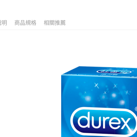
【關於「A
ATM付款
AFTEE
便利好安
１．簡單
說明
商品規格
相關推薦
２．便利
運送方式
３．安心
全家取貨
【「AFT
每筆NT$8
１．於結帳
付」結帳
先付款後
２．訂單
３．收到繳
每筆NT$8
／ATM／
※ 請注意
7-11取貨
絡購買商品
先享後付
每筆NT$8
※ 交易是
是否繳費成
先付款後7
付客戶支
每筆NT$8
【注意事
宅配
１．透過由
交易，需
每筆NT$9
求債權轉
２．關於