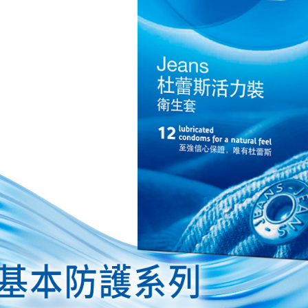
https://aft
３．未成
「AFTE
任。
４．使用「
即時審查
結果請求
５．嚴禁
形，恩沛
動。