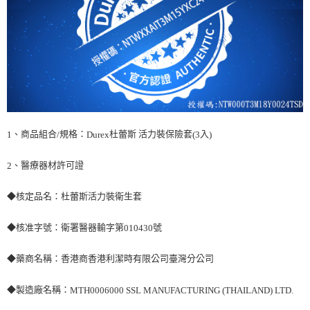
、商品組合
規格：
杜蕾斯 活力裝保險套
入
1
/
Durex
(3
)
、醫療器材許可證
2
◆核定品名：杜蕾斯活力裝衛生套
◆核准字號：衛署醫器輸字第
號
010430
◆藥商名稱：香港商香港利潔時有限公司臺灣分公司
◆製造廠名稱：
MTH0006000 SSL MANUFACTURING (THAILAND) LTD.