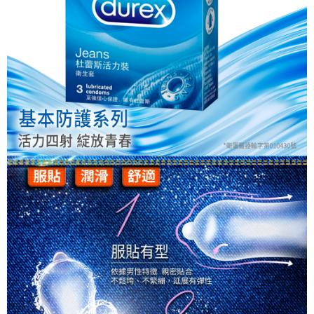
※ 請注意：結帳手續完成當下不需立刻繳費，但若您需要取消訂單，請聯絡
每筆NT$80，滿NT$999(含以上)免運費
購買商品的店家。未經商家同意取消之訂單仍視為有效，需透過AFTEE先享
後付繳納相關費用。
先付款後7-11取貨
※ 交易是否成功請以「AFTEE先享後付 」之結帳頁面顯示為準，若有關於
是否繳費成功／繳費後需取消欲退款等相關疑問，請聯繫「AFTEE先享後付
每筆NT$80，滿NT$999(含以上)免運費
客戶支援中心」
https://netprotections.freshdesk.com/support/home
宅配
【注意事項】
１．透過由恩沛科技股份有限公司提供之「AFTEE先享後付」服務完成之交
每筆NT$90，滿NT$999(含以上)免運費
易，需依本服務之必要範圍內提供個人資料，並將交易相關給付款項請求債
權轉讓予恩沛科技股份有限公司。
２．關於個人資料處理事宜，請瀏覽以下網址：
https://aftee.tw/terms/#terms3
３．未成年的使用者請事先徵得法定代理人或監護人之同意方可使用
「AFTEE先享後付」，若未經同意申辦者引起之損失，本公司不負相關責
任。
４．使用「AFTEE先享後付」時，將依據個別帳號之用戶狀況，依本公司即
時審查核予不同之上限額度；若仍有額度不足之情形，本公司將視審查結果
請求用戶進行身份認證。
５．嚴禁一人註冊多個帳號或使用他人資訊註冊。若發現惡意使用之情形，
恩沛科技股份有限公司將有權停止該用戶之使用額度並採取法律行動。