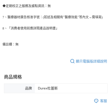
◆定期校正之服務及據點資訊：無
、醫療器材廣告核准字號：
若述及相關有”醫療效能”等內文→需填寫
7
(
)
、「消費者使用前應詳閱產品說明書」
8
備註欄：無
顯示電腦版詳細說明
商品規格
品牌
Durex杜蕾斯
客服