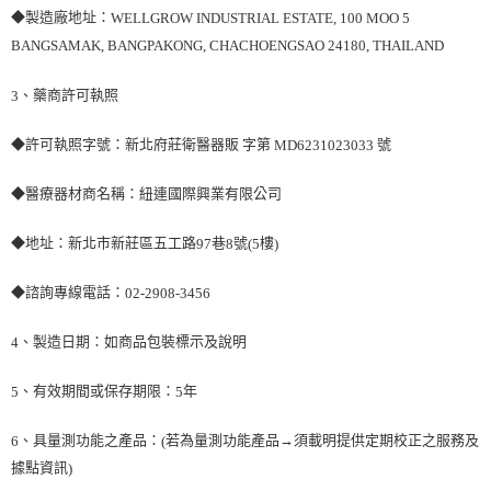
◆製造廠地址：
WELLGROW INDUSTRIAL ESTATE, 100 MOO 5
BANGSAMAK, BANGPAKONG, CHACHOENGSAO 24180, THAILAND
、藥商許可執照
3
◆許可執照字號：新北府莊衛醫器販 字第
號
MD6231023033
◆醫療器材商名稱：紐連國際興業有限公司
◆地址：新北市新莊區五工路
巷
號
樓
97
8
(5
)
◆諮詢專線電話：
02-2908-3456
、製造日期：如商品包裝標示及說明
4
、有效期間或保存期限：
年
5
5
、具量測功能之產品：
若為量測功能產品→須載明提供定期校正之服務及
6
(
據點資訊
)