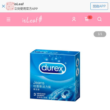
isLeaf
開啟APP
立刻使用官方APP
0
1
/
1