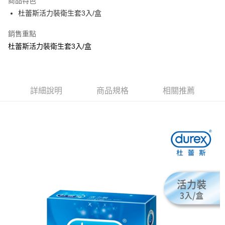
商品特色
Apple Pay
杜蕾斯活力裝衛生套3入/盒
街口支付
銷售重點
杜蕾斯活力裝衛生套3入/盒
悠遊付
Google Pay
AFTEE先享後付
詳細說明
商品規格
相關推薦
相關說明
【關於「AFTEE先享後付」】
ATM付款
AFTEE先享後付是「在收到商品之後才付款」的支付方式。 讓您購物簡單
便利好安心！
１．簡單：不需註冊會員、不需綁卡、不需儲值。
運送方式
２．便利：只要手機號碼，簡訊認證，即可結帳。
３．安心：先確認商品／服務後，再付款。
全家取貨付款
每筆NT$80，滿NT$999(含以上)免運費
【「AFTEE先享後付」結帳流程】
１．於結帳方式選擇「AFTEE先享後付」後，將跳轉至「AFTEE先享後付」
先付款後全家取貨
結帳頁面，進行簡訊認證並確認金額後，即可完成結帳。
２．訂單成立數日內，您將收到繳費通知簡訊。
每筆NT$80，滿NT$999(含以上)免運費
３．收到繳費通知簡訊後14天內，點擊此簡訊中的連結，可透過四大超商／
ATM／網路銀行／等多元方式進行付款，方視為交易完成。
7-11取貨付款