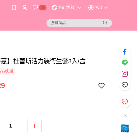
0
中文 (繁體)
TWD
特惠】杜蕾斯活力裝衛生套3入/盒
999免運
29