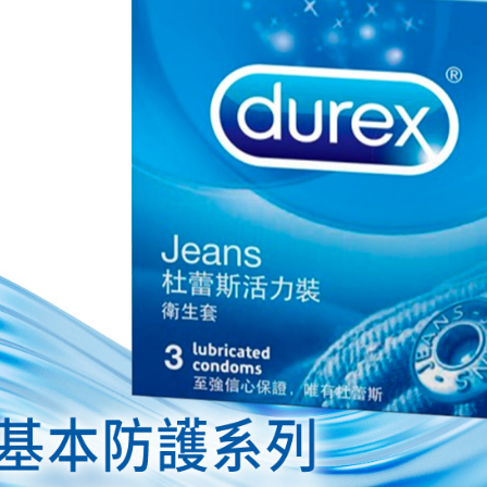
https://aft
３．未成
「AFTE
任。
４．使用「
即時審查
結果請求
５．嚴禁
形，恩沛
動。