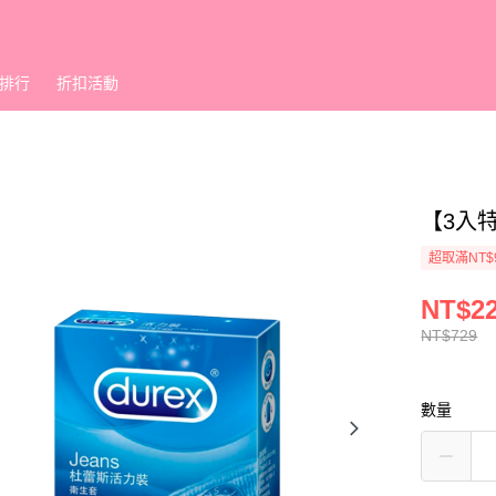
排行
折扣活動
【3入
超取滿NT$
NT$2
NT$729
數量