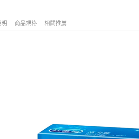
【關於「A
ATM付款
AFTEE
便利好安
１．簡單
說明
商品規格
相關推薦
２．便利
運送方式
３．安心
全家取貨
【「AFT
每筆NT$8
１．於結帳
付」結帳
先付款後
２．訂單
３．收到繳
每筆NT$8
／ATM／
※ 請注意
7-11取貨
絡購買商品
先享後付
每筆NT$8
※ 交易是
是否繳費成
先付款後7
付客戶支
每筆NT$8
【注意事
宅配
１．透過由
交易，需
每筆NT$9
求債權轉
２．關於