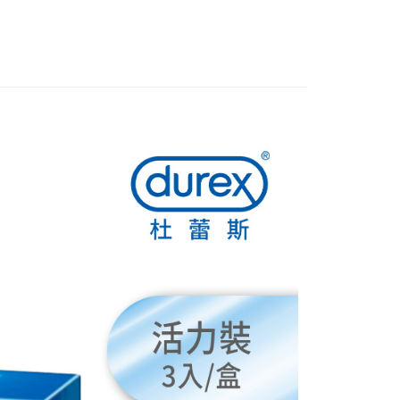
FTEE先享後付」】
先享後付是「在收到商品之後才付款」的支付方式。 讓您購物簡單
心！
：不需註冊會員、不需綁卡、不需儲值。
：只要手機號碼，簡訊認證，即可結帳。
：先確認商品／服務後，再付款。
付款
EE先享後付」結帳流程】
0，滿NT$999(含以上)免運費
方式選擇「AFTEE先享後付」後，將跳轉至「AFTEE先享後
頁面，進行簡訊認證並確認金額後，即可完成結帳。
全家取貨
成立數日內，您將收到繳費通知簡訊。
費通知簡訊後14天內，點擊此簡訊中的連結，可透過四大超商
0，滿NT$999(含以上)免運費
網路銀行／等多元方式進行付款，方視為交易完成。
：結帳手續完成當下不需立刻繳費，但若您需要取消訂單，請聯
付款
的店家。未經商家同意取消之訂單仍視為有效，需透過AFTEE
繳納相關費用。
0，滿NT$999(含以上)免運費
否成功請以「AFTEE先享後付 」之結帳頁面顯示為準，若有關於
功／繳費後需取消欲退款等相關疑問，請聯繫「AFTEE先享後
-11取貨
援中心」
https://netprotections.freshdesk.com/support/home
0，滿NT$999(含以上)免運費
項】
恩沛科技股份有限公司提供之「AFTEE先享後付」服務完成之
依本服務之必要範圍內提供個人資料，並將交易相關給付款項請
0，滿NT$999(含以上)免運費
讓予恩沛科技股份有限公司。
個人資料處理事宜，請瀏覽以下網址：