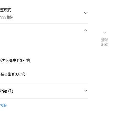
送方式
999免運
次付款
清除
紀錄
付款
活力裝衛生套3入/盒
裝衛生套3入/盒
類 (1)
y
蕾斯
客服
享後付