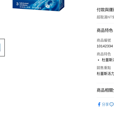
付款與運
超取滿NT$
付款方式
商品特色
信用卡一
商品編號
10142334
超商取貨
商品特色
LINE Pay
杜蕾斯
Apple Pay
銷售重點
杜蕾斯活力
街口支付
悠遊付
商品相關分
Google Pa
Durex 杜
分享
AFTEE先
相關說明