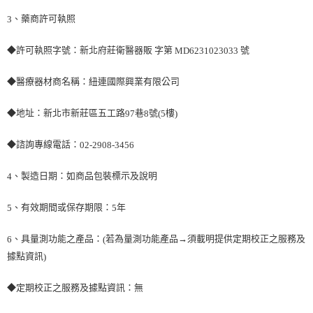
、藥商許可執照
3
◆許可執照字號：新北府莊衛醫器販 字第
號
MD6231023033
◆醫療器材商名稱：紐連國際興業有限公司
◆地址：新北市新莊區五工路
巷
號
樓
97
8
(5
)
◆諮詢專線電話：
02-2908-3456
、製造日期：如商品包裝標示及說明
4
、有效期間或保存期限：
年
5
5
、具量測功能之產品：
若為量測功能產品→須載明提供定期校正之服務及
6
(
據點資訊
)
◆定期校正之服務及據點資訊：無