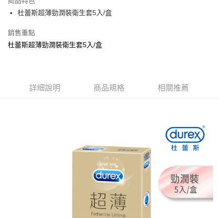
商品特色
Apple Pay
杜蕾斯超薄勁潤裝衛生套5入/盒
街口支付
銷售重點
杜蕾斯超薄勁潤裝衛生套5入/盒
悠遊付
Google Pay
AFTEE先享後付
詳細說明
商品規格
相關推薦
相關說明
【關於「AFTEE先享後付」】
ATM付款
AFTEE先享後付是「在收到商品之後才付款」的支付方式。 讓您購物簡單
便利好安心！
１．簡單：不需註冊會員、不需綁卡、不需儲值。
運送方式
２．便利：只要手機號碼，簡訊認證，即可結帳。
３．安心：先確認商品／服務後，再付款。
全家取貨付款
每筆NT$80，滿NT$999(含以上)免運費
【「AFTEE先享後付」結帳流程】
１．於結帳方式選擇「AFTEE先享後付」後，將跳轉至「AFTEE先享後付」
先付款後全家取貨
結帳頁面，進行簡訊認證並確認金額後，即可完成結帳。
２．訂單成立數日內，您將收到繳費通知簡訊。
每筆NT$80，滿NT$999(含以上)免運費
３．收到繳費通知簡訊後14天內，點擊此簡訊中的連結，可透過四大超商／
ATM／網路銀行／等多元方式進行付款，方視為交易完成。
7-11取貨付款