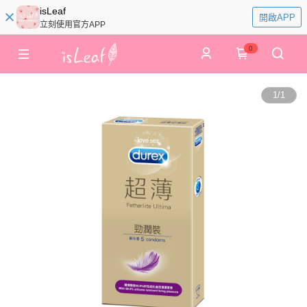
isLeaf
開啟APP
立刻使用官方APP
0
1
/
1