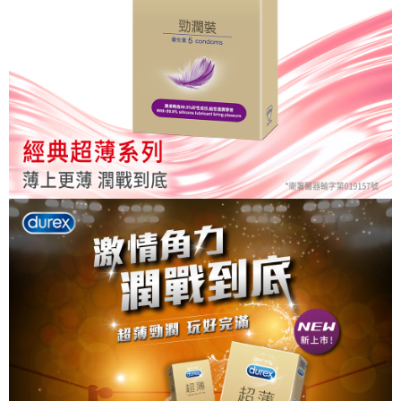
※ 請注意：結帳手續完成當下不需立刻繳費，但若您需要取消訂單，請聯絡
每筆NT$80，滿NT$999(含以上)免運費
購買商品的店家。未經商家同意取消之訂單仍視為有效，需透過AFTEE先享
後付繳納相關費用。
先付款後7-11取貨
※ 交易是否成功請以「AFTEE先享後付 」之結帳頁面顯示為準，若有關於
是否繳費成功／繳費後需取消欲退款等相關疑問，請聯繫「AFTEE先享後付
每筆NT$80，滿NT$999(含以上)免運費
客戶支援中心」
https://netprotections.freshdesk.com/support/home
宅配
【注意事項】
１．透過由恩沛科技股份有限公司提供之「AFTEE先享後付」服務完成之交
每筆NT$90，滿NT$999(含以上)免運費
易，需依本服務之必要範圍內提供個人資料，並將交易相關給付款項請求債
權轉讓予恩沛科技股份有限公司。
２．關於個人資料處理事宜，請瀏覽以下網址：
https://aftee.tw/terms/#terms3
３．未成年的使用者請事先徵得法定代理人或監護人之同意方可使用
「AFTEE先享後付」，若未經同意申辦者引起之損失，本公司不負相關責
任。
４．使用「AFTEE先享後付」時，將依據個別帳號之用戶狀況，依本公司即
時審查核予不同之上限額度；若仍有額度不足之情形，本公司將視審查結果
請求用戶進行身份認證。
５．嚴禁一人註冊多個帳號或使用他人資訊註冊。若發現惡意使用之情形，
恩沛科技股份有限公司將有權停止該用戶之使用額度並採取法律行動。