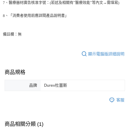
、醫療器材廣告核准字號：
若述及相關有”醫療效能”等內文→需填寫
7
(
)
、「消費者使用前應詳閱產品說明書」
8
備註欄：無
顯示電腦版詳細說明
商品規格
品牌
Durex杜蕾斯
客服
商品相關分類 (1)