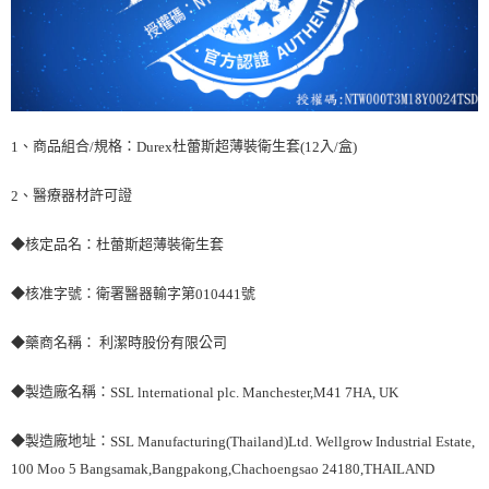
、商品組合
規格：
杜蕾斯超薄裝衛生套
入
盒
1
/
Durex
(12
/
)
、醫療器材許可證
2
◆核定品名：杜蕾斯超薄裝衛生套
◆核准字號：衛署醫器輸字第
號
010441
◆藥商名稱： 利潔時股份有限公司
◆製造廠名稱：
SSL lnternational plc. Manchester,M41 7HA, UK
◆製造廠地址：
SSL Manufacturing(Thailand)Ltd. Wellgrow Industrial Estate,
100 Moo 5 Bangsamak,Bangpakong,Chachoengsao 24180,THAILAND