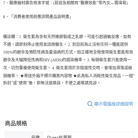
、醫療器材廣告核准字號：
若述及相關有”醫療效能”等內文→需填寫
7
(
)
、「消費者使用前應詳閱產品說明書」
8
備註欄：
衛生套為含有天然橡膠製成之乳膠，可能引起過敏反應，如有
1.
不適，請即刻停止使用並諮詢醫生。
到目前為止沒有任何一種能提供
2.
的避孕及預防性病及愛滋病的方式，但正確地全程使用衛生套能有效
100%
避孕及大幅降低性病和
的感染機率。
每個衛生套只能使用一
HIV (AIDS)
3.
次，切勿重複使用衛生套。
衛生套用於非陰道性交時，會增加滑落或破
4.
損機率。 ★寄送外箱不標示購買內容物 ★此為私人消耗性衛生用品，一經”
拆封”或”使用”後，即無法退換貨，不便之處敬請見諒。
顯示電腦版詳細說明
商品規格
品牌
Durex杜蕾斯