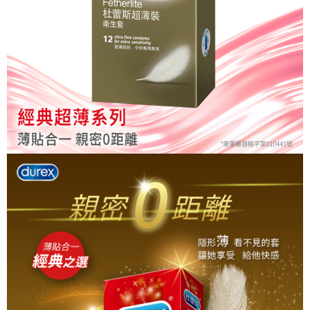
※ 請注意：結帳手續完成當下不需立刻繳費，但若您需要取消訂單，請聯絡
每筆NT$80，滿NT$999(含以上)免運費
購買商品的店家。未經商家同意取消之訂單仍視為有效，需透過AFTEE先享
後付繳納相關費用。
先付款後7-11取貨
※ 交易是否成功請以「AFTEE先享後付 」之結帳頁面顯示為準，若有關於
是否繳費成功／繳費後需取消欲退款等相關疑問，請聯繫「AFTEE先享後付
每筆NT$80，滿NT$999(含以上)免運費
客戶支援中心」
https://netprotections.freshdesk.com/support/home
宅配
【注意事項】
１．透過由恩沛科技股份有限公司提供之「AFTEE先享後付」服務完成之交
每筆NT$90，滿NT$999(含以上)免運費
易，需依本服務之必要範圍內提供個人資料，並將交易相關給付款項請求債
權轉讓予恩沛科技股份有限公司。
２．關於個人資料處理事宜，請瀏覽以下網址：
https://aftee.tw/terms/#terms3
３．未成年的使用者請事先徵得法定代理人或監護人之同意方可使用
「AFTEE先享後付」，若未經同意申辦者引起之損失，本公司不負相關責
任。
４．使用「AFTEE先享後付」時，將依據個別帳號之用戶狀況，依本公司即
時審查核予不同之上限額度；若仍有額度不足之情形，本公司將視審查結果
請求用戶進行身份認證。
５．嚴禁一人註冊多個帳號或使用他人資訊註冊。若發現惡意使用之情形，
恩沛科技股份有限公司將有權停止該用戶之使用額度並採取法律行動。