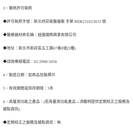
、藥商許可執照
3
◆許可執照字號：新北府莊衛醫器販 字第
號
MD6231023033
◆醫療器材商名稱：紐連國際興業有限公司
◆地址：新北市新莊區五工路
巷
號
樓
97
8
(5
)
◆諮詢專線電話：
02-2908-3456
、製造日期：如商品包裝標示
4
、有效期間或保存期限：
年
5
5
、具量測功能之產品：
若為量測功能產品→須載明提供定期校正之服務及
6
(
據點資訊
)
◆定期校正之服務及據點資訊：無