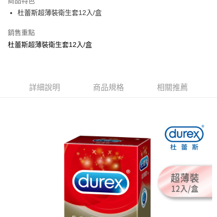
商品特色
Apple Pay
杜蕾斯超薄裝衛生套12入/盒
街口支付
銷售重點
杜蕾斯超薄裝衛生套12入/盒
悠遊付
Google Pay
AFTEE先享後付
詳細說明
商品規格
相關推薦
相關說明
【關於「AFTEE先享後付」】
ATM付款
AFTEE先享後付是「在收到商品之後才付款」的支付方式。 讓您購物簡單
便利好安心！
１．簡單：不需註冊會員、不需綁卡、不需儲值。
運送方式
２．便利：只要手機號碼，簡訊認證，即可結帳。
３．安心：先確認商品／服務後，再付款。
全家取貨付款
每筆NT$80，滿NT$999(含以上)免運費
【「AFTEE先享後付」結帳流程】
１．於結帳方式選擇「AFTEE先享後付」後，將跳轉至「AFTEE先享後付」
先付款後全家取貨
結帳頁面，進行簡訊認證並確認金額後，即可完成結帳。
２．訂單成立數日內，您將收到繳費通知簡訊。
每筆NT$80，滿NT$999(含以上)免運費
３．收到繳費通知簡訊後14天內，點擊此簡訊中的連結，可透過四大超商／
ATM／網路銀行／等多元方式進行付款，方視為交易完成。
7-11取貨付款