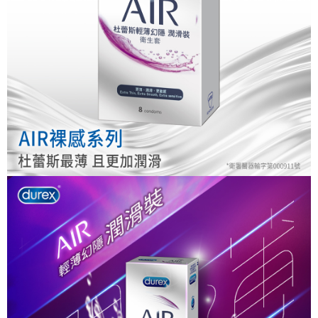
ATM／網路銀行／等多元方式進行付款，方視為交易完成。
7-11取貨付款
※ 請注意：結帳手續完成當下不需立刻繳費，但若您需要取消訂單，請聯絡
每筆NT$80，滿NT$999(含以上)免運費
購買商品的店家。未經商家同意取消之訂單仍視為有效，需透過AFTEE先享
後付繳納相關費用。
先付款後7-11取貨
※ 交易是否成功請以「AFTEE先享後付 」之結帳頁面顯示為準，若有關於
是否繳費成功／繳費後需取消欲退款等相關疑問，請聯繫「AFTEE先享後付
每筆NT$80，滿NT$999(含以上)免運費
客戶支援中心」
https://netprotections.freshdesk.com/support/home
宅配
【注意事項】
１．透過由恩沛科技股份有限公司提供之「AFTEE先享後付」服務完成之交
每筆NT$90，滿NT$999(含以上)免運費
易，需依本服務之必要範圍內提供個人資料，並將交易相關給付款項請求債
權轉讓予恩沛科技股份有限公司。
２．關於個人資料處理事宜，請瀏覽以下網址：
https://aftee.tw/terms/#terms3
３．未成年的使用者請事先徵得法定代理人或監護人之同意方可使用
「AFTEE先享後付」，若未經同意申辦者引起之損失，本公司不負相關責
任。
４．使用「AFTEE先享後付」時，將依據個別帳號之用戶狀況，依本公司即
時審查核予不同之上限額度；若仍有額度不足之情形，本公司將視審查結果
請求用戶進行身份認證。
５．嚴禁一人註冊多個帳號或使用他人資訊註冊。若發現惡意使用之情形，
恩沛科技股份有限公司將有權停止該用戶之使用額度並採取法律行動。