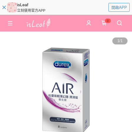
isLeaf
開啟APP
立刻使用官方APP
0
1
/
1