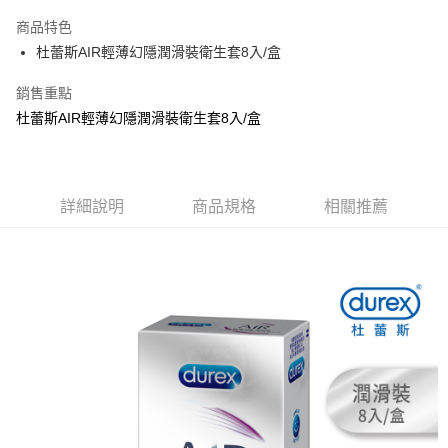
LINE Pay
商品特色
Apple Pay
杜蕾斯AIR輕薄幻隱潤滑裝衛生套8入/盒
街口支付
銷售重點
杜蕾斯AIR輕薄幻隱潤滑裝衛生套8入/盒
悠遊付
Google Pay
AFTEE先享後付
詳細說明
商品規格
相關推薦
相關說明
【關於「AFTEE先享後付」】
ATM付款
AFTEE先享後付是「在收到商品之後才付款」的支付方式。 讓您購物簡單
便利好安心！
１．簡單：不需註冊會員、不需綁卡、不需儲值。
運送方式
２．便利：只要手機號碼，簡訊認證，即可結帳。
３．安心：先確認商品／服務後，再付款。
全家取貨付款
每筆NT$80，滿NT$999(含以上)免運費
【「AFTEE先享後付」結帳流程】
１．於結帳方式選擇「AFTEE先享後付」後，將跳轉至「AFTEE先享後付」
先付款後全家取貨
結帳頁面，進行簡訊認證並確認金額後，即可完成結帳。
２．訂單成立數日內，您將收到繳費通知簡訊。
每筆NT$80，滿NT$999(含以上)免運費
３．收到繳費通知簡訊後14天內，點擊此簡訊中的連結，可透過四大超商／