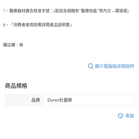
、醫療器材廣告核准字號：
若述及相關有”醫療效能”等內文→需填寫
7
(
)
、「消費者使用前應詳閱產品說明書」
8
備註欄：無
顯示電腦版詳細說明
商品規格
品牌
Durex杜蕾斯
客服