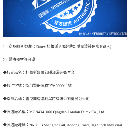
、商品組合
規格：
杜蕾斯
輕薄幻隱潤滑裝保險套
入
1
/
Durex
AIR
(8
)
、醫療器材許可證
2
◆核定品名：杜蕾斯輕薄幻隱潤滑裝衛生套
◆核准字號：衛部醫器陸輸字第
號
000911
◆藥商名稱：香港商香港利潔時有限公司臺灣分公司
◆製造廠名稱：
MCN4341000 Qingdao London Durex Co., Ltd.
◆製造廠地址：
No. 1-13 Shangma Part, Aodong Road, High-tech Industrial