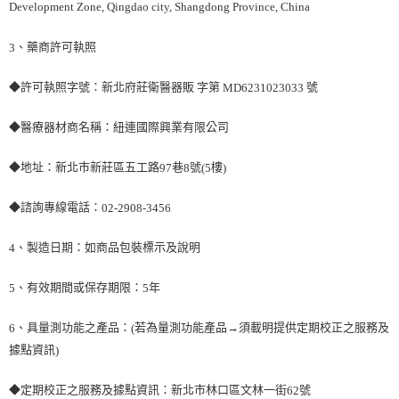
Development Zone, Qingdao city, Shangdong Province, China
、藥商許可執照
3
◆許可執照字號：新北府莊衛醫器販 字第
號
MD6231023033
◆醫療器材商名稱：紐連國際興業有限公司
◆地址：新北市新莊區五工路
巷
號
樓
97
8
(5
)
◆諮詢專線電話：
02-2908-3456
、製造日期：如商品包裝標示及說明
4
、有效期間或保存期限：
年
5
5
、具量測功能之產品：
若為量測功能產品→須載明提供定期校正之服務及
6
(
據點資訊
)
◆定期校正之服務及據點資訊：新北市林口區文林一街
號
62