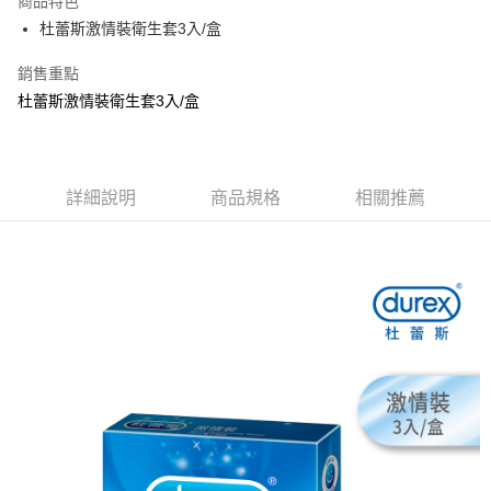
商品特色
Apple Pay
杜蕾斯激情裝衛生套3入/盒
街口支付
銷售重點
杜蕾斯激情裝衛生套3入/盒
悠遊付
Google Pay
AFTEE先享後付
詳細說明
商品規格
相關推薦
相關說明
【關於「AFTEE先享後付」】
ATM付款
AFTEE先享後付是「在收到商品之後才付款」的支付方式。 讓您購物簡單
便利好安心！
１．簡單：不需註冊會員、不需綁卡、不需儲值。
運送方式
２．便利：只要手機號碼，簡訊認證，即可結帳。
３．安心：先確認商品／服務後，再付款。
全家取貨付款
每筆NT$80，滿NT$999(含以上)免運費
【「AFTEE先享後付」結帳流程】
１．於結帳方式選擇「AFTEE先享後付」後，將跳轉至「AFTEE先享後付」
先付款後全家取貨
結帳頁面，進行簡訊認證並確認金額後，即可完成結帳。
２．訂單成立數日內，您將收到繳費通知簡訊。
每筆NT$80，滿NT$999(含以上)免運費
３．收到繳費通知簡訊後14天內，點擊此簡訊中的連結，可透過四大超商／
ATM／網路銀行／等多元方式進行付款，方視為交易完成。
7-11取貨付款