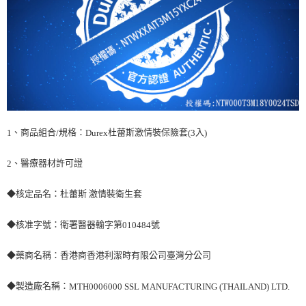
、商品組合
規格：
杜蕾斯激情裝保險套
入
1
/
Durex
(3
)
、醫療器材許可證
2
◆核定品名：杜蕾斯 激情裝衛生套
◆核准字號：衛署醫器輸字第
號
010484
◆藥商名稱：香港商香港利潔時有限公司臺灣分公司
◆製造廠名稱：
MTH0006000 SSL MANUFACTURING (THAILAND) LTD.