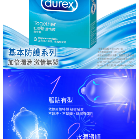
※ 請注意：結帳手續完成當下不需立刻繳費，但若您需要取消訂單，請聯絡
每筆NT$80，滿NT$999(含以上)免運費
購買商品的店家。未經商家同意取消之訂單仍視為有效，需透過AFTEE先享
後付繳納相關費用。
先付款後7-11取貨
※ 交易是否成功請以「AFTEE先享後付 」之結帳頁面顯示為準，若有關於
是否繳費成功／繳費後需取消欲退款等相關疑問，請聯繫「AFTEE先享後付
每筆NT$80，滿NT$999(含以上)免運費
客戶支援中心」
https://netprotections.freshdesk.com/support/home
宅配
【注意事項】
１．透過由恩沛科技股份有限公司提供之「AFTEE先享後付」服務完成之交
每筆NT$90，滿NT$999(含以上)免運費
易，需依本服務之必要範圍內提供個人資料，並將交易相關給付款項請求債
權轉讓予恩沛科技股份有限公司。
２．關於個人資料處理事宜，請瀏覽以下網址：
https://aftee.tw/terms/#terms3
３．未成年的使用者請事先徵得法定代理人或監護人之同意方可使用
「AFTEE先享後付」，若未經同意申辦者引起之損失，本公司不負相關責
任。
４．使用「AFTEE先享後付」時，將依據個別帳號之用戶狀況，依本公司即
時審查核予不同之上限額度；若仍有額度不足之情形，本公司將視審查結果
請求用戶進行身份認證。
５．嚴禁一人註冊多個帳號或使用他人資訊註冊。若發現惡意使用之情形，
恩沛科技股份有限公司將有權停止該用戶之使用額度並採取法律行動。