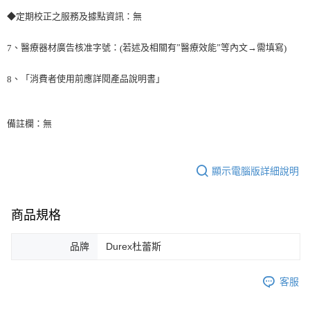
◆定期校正之服務及據點資訊：無
、醫療器材廣告核准字號：
若述及相關有”醫療效能”等內文→需填寫
7
(
)
、「消費者使用前應詳閱產品說明書」
8
備註欄：無
顯示電腦版詳細說明
商品規格
品牌
Durex杜蕾斯
客服