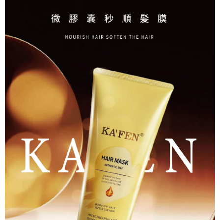
※ 請注意：結帳手續完成當下不需立刻繳費，但若您需要取消訂單，請聯絡
每筆NT$80，滿NT$999(含以上)免運費
購買商品的店家。未經商家同意取消之訂單仍視為有效，需透過AFTEE先享
後付繳納相關費用。
先付款後7-11取貨
※ 交易是否成功請以「AFTEE先享後付 」之結帳頁面顯示為準，若有關於
是否繳費成功／繳費後需取消欲退款等相關疑問，請聯繫「AFTEE先享後付
每筆NT$80，滿NT$999(含以上)免運費
客戶支援中心」
https://netprotections.freshdesk.com/support/home
宅配
【注意事項】
１．透過由恩沛科技股份有限公司提供之「AFTEE先享後付」服務完成之交
每筆NT$90，滿NT$999(含以上)免運費
易，需依本服務之必要範圍內提供個人資料，並將交易相關給付款項請求債
權轉讓予恩沛科技股份有限公司。
２．關於個人資料處理事宜，請瀏覽以下網址：
https://aftee.tw/terms/#terms3
３．未成年的使用者請事先徵得法定代理人或監護人之同意方可使用
「AFTEE先享後付」，若未經同意申辦者引起之損失，本公司不負相關責
任。
４．使用「AFTEE先享後付」時，將依據個別帳號之用戶狀況，依本公司即
時審查核予不同之上限額度；若仍有額度不足之情形，本公司將視審查結果
請求用戶進行身份認證。
５．嚴禁一人註冊多個帳號或使用他人資訊註冊。若發現惡意使用之情形，
恩沛科技股份有限公司將有權停止該用戶之使用額度並採取法律行動。