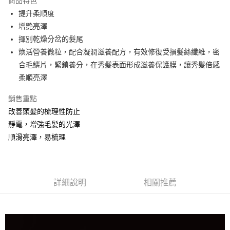
商品特色
Apple Pay
提升柔順度
增艷亮澤
街口支付
揮別乾燥分岔的髮尾
悠遊付
煥活營養微粒，配合凝潤滋養配方，有效修復受損髪絲纖維，密
合毛鱗片，緊鎖養分，在秀髪表面形成滋養保護膜，讓秀髪倍感
Google Pay
柔順亮澤
AFTEE先享後付
銷售重點
相關說明
改善頭髪的梳理性防止
【關於「AFTEE先享後付」】
ATM付款
AFTEE先享後付是「在收到商品之後才付款」的支付方式。 讓您購物簡單
靜電，增強毛髪的光澤
便利好安心！
順滑亮澤，易梳理
１．簡單：不需註冊會員、不需綁卡、不需儲值。
運送方式
２．便利：只要手機號碼，簡訊認證，即可結帳。
３．安心：先確認商品／服務後，再付款。
全家取貨付款
每筆NT$80，滿NT$999(含以上)免運費
【「AFTEE先享後付」結帳流程】
詳細說明
相關推薦
１．於結帳方式選擇「AFTEE先享後付」後，將跳轉至「AFTEE先享後付」
先付款後全家取貨
結帳頁面，進行簡訊認證並確認金額後，即可完成結帳。
２．訂單成立數日內，您將收到繳費通知簡訊。
每筆NT$80，滿NT$999(含以上)免運費
３．收到繳費通知簡訊後14天內，點擊此簡訊中的連結，可透過四大超商／
ATM／網路銀行／等多元方式進行付款，方視為交易完成。
7-11取貨付款