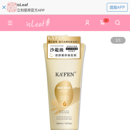
isLeaf
開啟APP
立刻使用官方APP
0
1
/
1