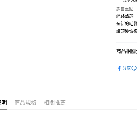
Apple Pay
銷售重點
街口支付
網路熱銷!
全新的毛
悠遊付
讓頭髮恢
Google Pa
AFTEE先
商品相關分
相關說明
【關於「A
金娜妍代言
ATM付款
AFTEE
分享
便利好安
１．簡單
２．便利
運送方式
３．安心
全家取貨
【「AFT
說明
商品規格
相關推薦
每筆NT$8
１．於結帳
付」結帳
先付款後
２．訂單
３．收到繳
每筆NT$8
／ATM／
※ 請注意
7-11取貨
絡購買商品