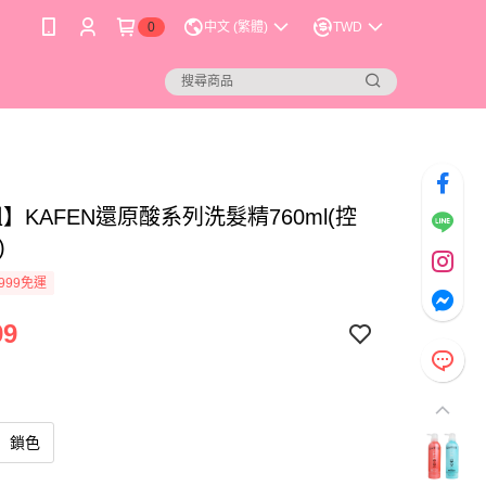
0
中文 (繁體)
TWD
】KAFEN還原酸系列洗髮精760ml(控
)
999免運
99
鎖色