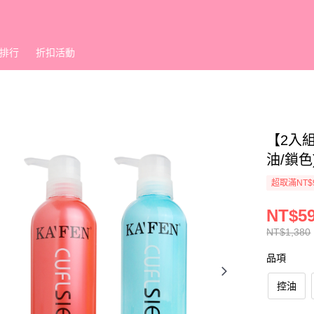
排行
折扣活動
【2入組
油/鎖色
超取滿NT$
NT$5
NT$1,380
品項
控油