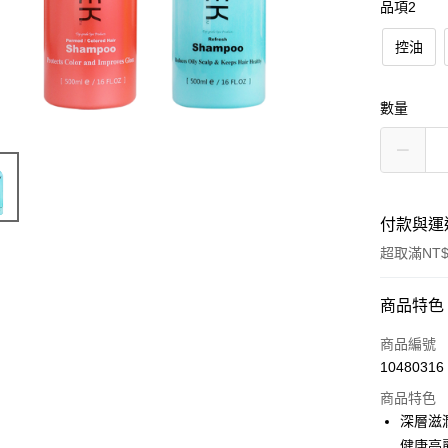
品項2
控油
數量
付款與運
超取滿NT$
付款方式
商品特色
信用卡一
商品編號
10480316
超商取貨
商品特色
LINE Pay
深層滋
健康亮