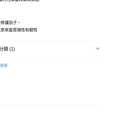
髮修護因子，
復原來髮質彈性和韌性
y
享後付
類 (1)
FTEE先享後付」】
推薦-KAFEN 卡氛
先享後付是「在收到商品之後才付款」的支付方式。 讓您購物簡單
客服
心！
：不需註冊會員、不需綁卡、不需儲值。
：只要手機號碼，簡訊認證，即可結帳。
：先確認商品／服務後，再付款。
付款
EE先享後付」結帳流程】
0，滿NT$999(含以上)免運費
方式選擇「AFTEE先享後付」後，將跳轉至「AFTEE先享後
頁面，進行簡訊認證並確認金額後，即可完成結帳。
全家取貨
成立數日內，您將收到繳費通知簡訊。
費通知簡訊後14天內，點擊此簡訊中的連結，可透過四大超商
0，滿NT$999(含以上)免運費
網路銀行／等多元方式進行付款，方視為交易完成。
：結帳手續完成當下不需立刻繳費，但若您需要取消訂單，請聯
付款
的店家。未經商家同意取消之訂單仍視為有效，需透過AFTEE