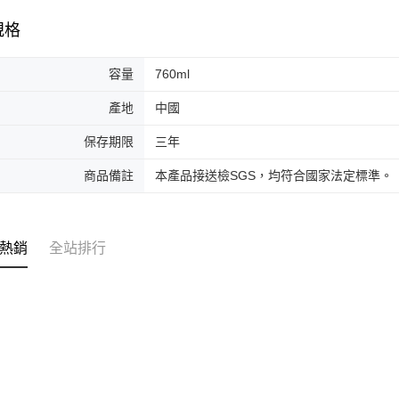
先享後付
每筆NT$8
規格
※ 交易是
是否繳費成
先付款後7
付客戶支
容量
760ml
每筆NT$8
【注意事
宅配
產地
中國
１．透過由
交易，需
每筆NT$9
保存期限
三年
求債權轉
２．關於
商品備註
本產品接送檢SGS，均符合國家法定標準。
https://aft
３．未成
「AFTE
任。
４．使用「
熱銷
全站排行
即時審查
結果請求
５．嚴禁
形，恩沛
動。