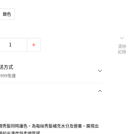
鎖色
清除
紀錄
送方式
999免運
次付款
付款
潤秀髮同時護色，為每絲秀髮補充水分及營養，展現出
麗的光澤度與柔順質感