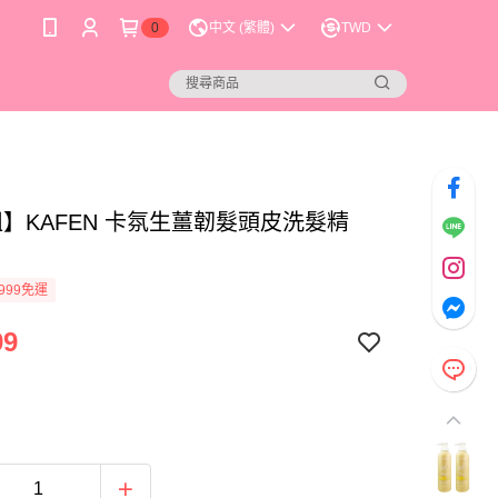
0
中文 (繁體)
TWD
組】KAFEN 卡氛生薑韌髮頭皮洗髮精
999免運
99