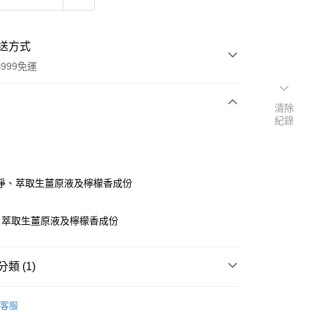
送方式
999免運
清除
紀錄
次付款
付款
淨、萃取生薑原液及檸檬香成份
、萃取生薑原液及檸檬香成份
類 (1)
y
推薦-KAFEN 卡氛
客服
享後付