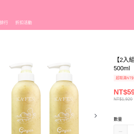
排行
折扣活動
【2入
500ml
超取滿NT$
NT$5
NT$1,920
數量