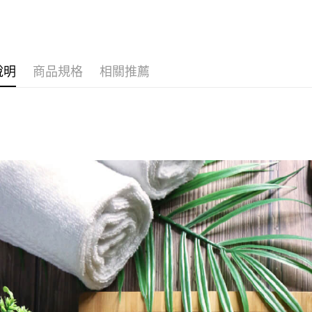
相關說明
【關於「A
ATM付款
AFTEE
便利好安
１．簡單
說明
商品規格
相關推薦
２．便利
運送方式
３．安心
全家取貨
【「AFT
每筆NT$8
１．於結帳
付」結帳
先付款後
２．訂單
３．收到繳
每筆NT$8
／ATM／
※ 請注意
7-11取貨
絡購買商品
先享後付
每筆NT$8
※ 交易是
是否繳費成
先付款後7
付客戶支
每筆NT$8
【注意事
宅配
１．透過由
交易，需
每筆NT$9