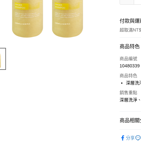
付款與運
超取滿NT$
付款方式
商品特色
信用卡一
商品編號
10480339
超商取貨
商品特色
LINE Pay
深層洗
Apple Pay
銷售重點
深層洗淨
街口支付
悠遊付
商品相關分
Google Pa
金娜妍代言
分享
AFTEE先