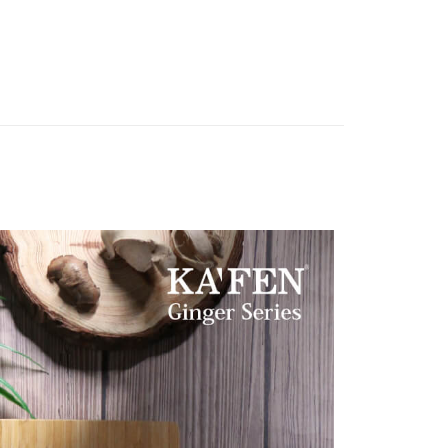
FTEE先享後付」】
先享後付是「在收到商品之後才付款」的支付方式。 讓您購物簡單
心！
：不需註冊會員、不需綁卡、不需儲值。
：只要手機號碼，簡訊認證，即可結帳。
：先確認商品／服務後，再付款。
付款
EE先享後付」結帳流程】
0，滿NT$999(含以上)免運費
方式選擇「AFTEE先享後付」後，將跳轉至「AFTEE先享後
頁面，進行簡訊認證並確認金額後，即可完成結帳。
全家取貨
成立數日內，您將收到繳費通知簡訊。
費通知簡訊後14天內，點擊此簡訊中的連結，可透過四大超商
0，滿NT$999(含以上)免運費
網路銀行／等多元方式進行付款，方視為交易完成。
：結帳手續完成當下不需立刻繳費，但若您需要取消訂單，請聯
付款
的店家。未經商家同意取消之訂單仍視為有效，需透過AFTEE
繳納相關費用。
0，滿NT$999(含以上)免運費
否成功請以「AFTEE先享後付 」之結帳頁面顯示為準，若有關於
功／繳費後需取消欲退款等相關疑問，請聯繫「AFTEE先享後
-11取貨
援中心」
https://netprotections.freshdesk.com/support/home
0，滿NT$999(含以上)免運費
項】
恩沛科技股份有限公司提供之「AFTEE先享後付」服務完成之
依本服務之必要範圍內提供個人資料，並將交易相關給付款項請
0，滿NT$999(含以上)免運費