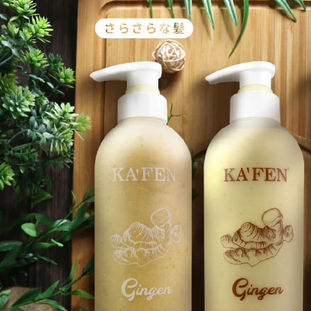
求債權轉
２．關於
https://aft
３．未成
「AFTE
任。
４．使用「
即時審查
結果請求
５．嚴禁
形，恩沛
動。