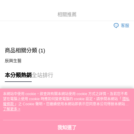
Apple Pay
相關推薦
街口支付
客服
悠遊付
Google Pay
商品相關分類 (1)
AFTEE先享後付
相關說明
辰興生醫
【關於「AFTEE先享後付」】
ATM付款
AFTEE先享後付是「在收到商品之後才付款」的支付方式。 讓您購物簡單
本分類熱銷
全站排行
便利好安心！
１．簡單：不需註冊會員、不需綁卡、不需儲值。
運送方式
２．便利：只要手機號碼，簡訊認證，即可結帳。
３．安心：先確認商品／服務後，再付款。
全家取貨付款
本網站中使用 cookie，欲查詢有關本網站使用 cookie 方式之詳情，及若您不希
熱門標籤
望在電腦上使用 cookie 時應如何變更電腦的 cookie 設定，請參閱本網站「
隱私
每筆NT$80，滿NT$999(含以上)免運費
【「AFTEE先享後付」結帳流程】
權條款
」之 Cookie 聲明。您繼續使用本網站即表示您同意本公司得按本網站使
１．於結帳方式選擇「AFTEE先享後付」後，將跳轉至「AFTEE先享後付」
用條款之 Cookie 聲明使用 cookie。
了解更多 >
先付款後全家取貨
結帳頁面，進行簡訊認證並確認金額後，即可完成結帳。
２．訂單成立數日內，您將收到繳費通知簡訊。
每筆NT$80，滿NT$999(含以上)免運費
３．收到繳費通知簡訊後14天內，點擊此簡訊中的連結，可透過四大超商／
我知道了
ATM／網路銀行／等多元方式進行付款，方視為交易完成。
7-11取貨付款