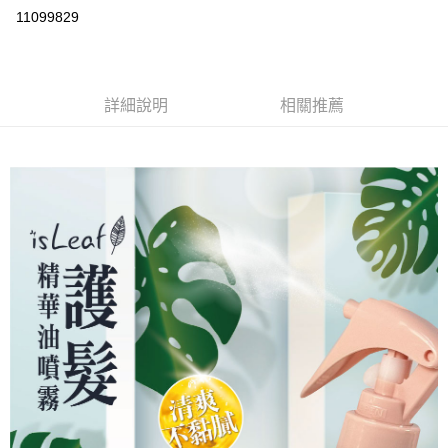
超商取貨付款
11099829
LINE Pay
Apple Pay
詳細說明
相關推薦
街口支付
悠遊付
Google Pay
AFTEE先享後付
相關說明
【關於「AFTEE先享後付」】
ATM付款
AFTEE先享後付是「在收到商品之後才付款」的支付方式。 讓您購物簡單
便利好安心！
１．簡單：不需註冊會員、不需綁卡、不需儲值。
運送方式
２．便利：只要手機號碼，簡訊認證，即可結帳。
３．安心：先確認商品／服務後，再付款。
全家取貨付款
每筆NT$80，滿NT$999(含以上)免運費
【「AFTEE先享後付」結帳流程】
１．於結帳方式選擇「AFTEE先享後付」後，將跳轉至「AFTEE先享後付」
先付款後全家取貨
結帳頁面，進行簡訊認證並確認金額後，即可完成結帳。