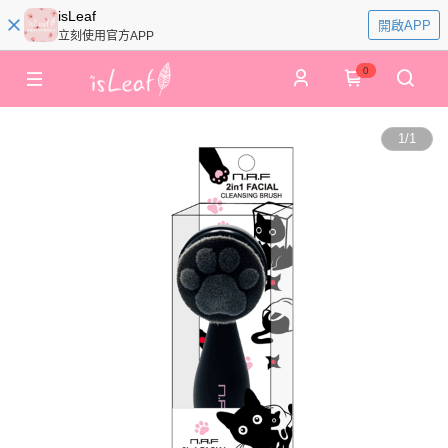
isLeaf
開啟APP
立刻使用官方APP
0
1
/
1