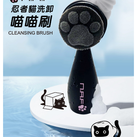
※ 請注意：結帳手續完成當下不需立刻繳費，但若您需要取消訂單，請聯絡
每筆NT$80，滿NT$999(含以上)免運費
購買商品的店家。未經商家同意取消之訂單仍視為有效，需透過AFTEE先享
後付繳納相關費用。
先付款後7-11取貨
※ 交易是否成功請以「AFTEE先享後付 」之結帳頁面顯示為準，若有關於
是否繳費成功／繳費後需取消欲退款等相關疑問，請聯繫「AFTEE先享後付
每筆NT$80，滿NT$999(含以上)免運費
客戶支援中心」
https://netprotections.freshdesk.com/support/home
宅配
【注意事項】
１．透過由恩沛科技股份有限公司提供之「AFTEE先享後付」服務完成之交
每筆NT$90，滿NT$999(含以上)免運費
易，需依本服務之必要範圍內提供個人資料，並將交易相關給付款項請求債
權轉讓予恩沛科技股份有限公司。
２．關於個人資料處理事宜，請瀏覽以下網址：
https://aftee.tw/terms/#terms3
３．未成年的使用者請事先徵得法定代理人或監護人之同意方可使用
「AFTEE先享後付」，若未經同意申辦者引起之損失，本公司不負相關責
任。
４．使用「AFTEE先享後付」時，將依據個別帳號之用戶狀況，依本公司即
時審查核予不同之上限額度；若仍有額度不足之情形，本公司將視審查結果
請求用戶進行身份認證。
５．嚴禁一人註冊多個帳號或使用他人資訊註冊。若發現惡意使用之情形，
恩沛科技股份有限公司將有權停止該用戶之使用額度並採取法律行動。