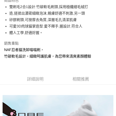
商品特色
Apple Pay
雙刷毛2合1設計:竹碳軟毛刷頭,採用極纖細毛絨打
造,搓揉出濃密細緻泡沫,親膚舒適不刺激,另一頭
街口支付
矽膠刷頭,可按摩去角質,深層毛孔清潔肌膚
悠遊付
可愛3D肉球貓掌造型:愛不釋手,握設計,符合人
體人工學,舒適好握。
Google Pay
銷售重點
AFTEE先享後付
NAF忍者貓洗卸喵喵刷，
相關說明
竹碳軟毛設計，細緻呵護肌膚，為您帶來清爽素顏體驗
【關於「AFTEE先享後付」】
ATM付款
AFTEE先享後付是「在收到商品之後才付款」的支付方式。 讓您購物簡單
便利好安心！
１．簡單：不需註冊會員、不需綁卡、不需儲值。
運送方式
２．便利：只要手機號碼，簡訊認證，即可結帳。
詳細說明
相關推薦
３．安心：先確認商品／服務後，再付款。
全家取貨付款
每筆NT$80，滿NT$999(含以上)免運費
【「AFTEE先享後付」結帳流程】
１．於結帳方式選擇「AFTEE先享後付」後，將跳轉至「AFTEE先享後付」
先付款後全家取貨
結帳頁面，進行簡訊認證並確認金額後，即可完成結帳。
２．訂單成立數日內，您將收到繳費通知簡訊。
每筆NT$80，滿NT$999(含以上)免運費
３．收到繳費通知簡訊後14天內，點擊此簡訊中的連結，可透過四大超商／
ATM／網路銀行／等多元方式進行付款，方視為交易完成。
7-11取貨付款