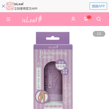
isLeaf
開啟APP
立刻使用官方APP
0
1
/
2