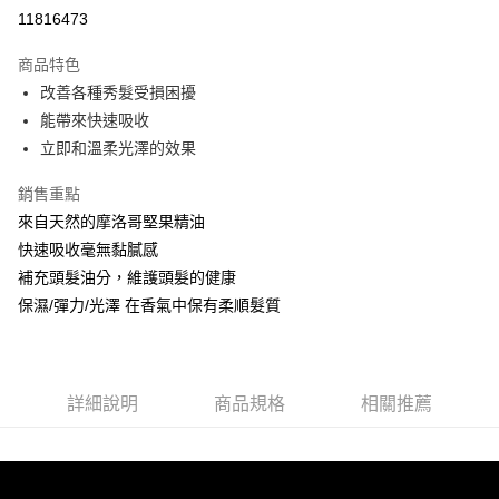
超商取貨付款
11816473
LINE Pay
商品特色
Apple Pay
改善各種秀髮受損困擾
能帶來快速吸收
街口支付
立即和溫柔光澤的效果
悠遊付
銷售重點
Google Pay
來自天然的摩洛哥堅果精油
快速吸收毫無黏膩感
AFTEE先享後付
補充頭髮油分，維護頭髮的健康
相關說明
保濕/彈力/光澤 在香氣中保有柔順髮質
【關於「AFTEE先享後付」】
ATM付款
AFTEE先享後付是「在收到商品之後才付款」的支付方式。 讓您購物簡單
便利好安心！
１．簡單：不需註冊會員、不需綁卡、不需儲值。
運送方式
２．便利：只要手機號碼，簡訊認證，即可結帳。
詳細說明
商品規格
相關推薦
３．安心：先確認商品／服務後，再付款。
全家取貨付款
每筆NT$80，滿NT$999(含以上)免運費
【「AFTEE先享後付」結帳流程】
１．於結帳方式選擇「AFTEE先享後付」後，將跳轉至「AFTEE先享後付」
先付款後全家取貨
結帳頁面，進行簡訊認證並確認金額後，即可完成結帳。