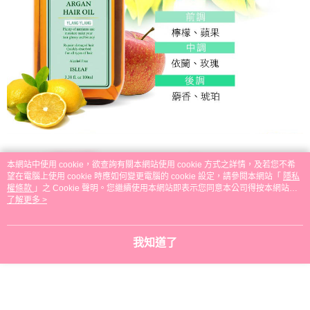
本網站中使用 cookie，欲查詢有關本網站使用 cookie 方式之詳情，及若您不希
望在電腦上使用 cookie 時應如何變更電腦的 cookie 設定，請參閱本網站「
隱私
權條款
」之 Cookie 聲明。您繼續使用本網站即表示您同意本公司得按本網站使
用條款之 Cookie 聲明使用 cookie。
了解更多 >
我知道了