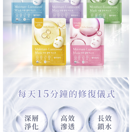
※ 請注意：結帳手續完成當下不需立刻繳費，但若您需要取消訂單，請聯絡
每筆NT$80，滿NT$999(含以上)免運費
購買商品的店家。未經商家同意取消之訂單仍視為有效，需透過AFTEE先享
後付繳納相關費用。
先付款後7-11取貨
※ 交易是否成功請以「AFTEE先享後付 」之結帳頁面顯示為準，若有關於
是否繳費成功／繳費後需取消欲退款等相關疑問，請聯繫「AFTEE先享後付
每筆NT$80，滿NT$999(含以上)免運費
客戶支援中心」
https://netprotections.freshdesk.com/support/home
宅配
【注意事項】
１．透過由恩沛科技股份有限公司提供之「AFTEE先享後付」服務完成之交
每筆NT$90，滿NT$999(含以上)免運費
易，需依本服務之必要範圍內提供個人資料，並將交易相關給付款項請求債
權轉讓予恩沛科技股份有限公司。
２．關於個人資料處理事宜，請瀏覽以下網址：
https://aftee.tw/terms/#terms3
３．未成年的使用者請事先徵得法定代理人或監護人之同意方可使用
「AFTEE先享後付」，若未經同意申辦者引起之損失，本公司不負相關責
任。
４．使用「AFTEE先享後付」時，將依據個別帳號之用戶狀況，依本公司即
時審查核予不同之上限額度；若仍有額度不足之情形，本公司將視審查結果
請求用戶進行身份認證。
５．嚴禁一人註冊多個帳號或使用他人資訊註冊。若發現惡意使用之情形，
恩沛科技股份有限公司將有權停止該用戶之使用額度並採取法律行動。