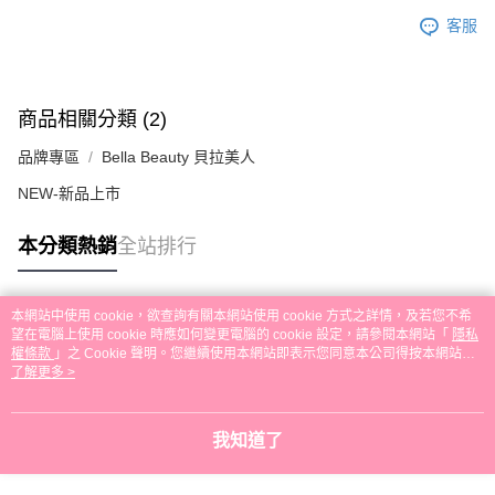
客服
商品相關分類 (2)
品牌專區
Bella Beauty 貝拉美人
NEW-新品上市
本分類熱銷
全站排行
本網站中使用 cookie，欲查詢有關本網站使用 cookie 方式之詳情，及若您不希
熱門標籤
望在電腦上使用 cookie 時應如何變更電腦的 cookie 設定，請參閱本網站「
隱私
權條款
」之 Cookie 聲明。您繼續使用本網站即表示您同意本公司得按本網站使
用條款之 Cookie 聲明使用 cookie。
了解更多 >
我知道了