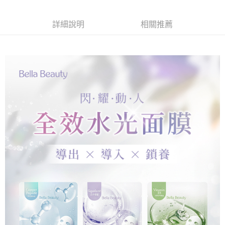
Apple Pay
詳細說明
相關推薦
街口支付
悠遊付
Google Pay
AFTEE先享後付
相關說明
【關於「AFTEE先享後付」】
ATM付款
AFTEE先享後付是「在收到商品之後才付款」的支付方式。 讓您購物簡單
便利好安心！
１．簡單：不需註冊會員、不需綁卡、不需儲值。
運送方式
２．便利：只要手機號碼，簡訊認證，即可結帳。
３．安心：先確認商品／服務後，再付款。
全家取貨付款
每筆NT$80，滿NT$999(含以上)免運費
【「AFTEE先享後付」結帳流程】
１．於結帳方式選擇「AFTEE先享後付」後，將跳轉至「AFTEE先享後付」
先付款後全家取貨
結帳頁面，進行簡訊認證並確認金額後，即可完成結帳。
２．訂單成立數日內，您將收到繳費通知簡訊。
每筆NT$80，滿NT$999(含以上)免運費
３．收到繳費通知簡訊後14天內，點擊此簡訊中的連結，可透過四大超商／
ATM／網路銀行／等多元方式進行付款，方視為交易完成。
7-11取貨付款