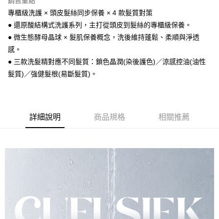
銷售重點
Apple Pay
專櫃級洗護 × 頭皮髮絲同步保養 × 4 款髮質對策
● 還原酸結構式洗護系列，主打從頭皮到髮絲的專櫃級保養。
街口支付
● 微生態酵母晶球 × 髮肌保養概念，洗後維持蓬鬆、柔順與淨透
悠遊付
感。
● 三款洗髮精對應不同髮質：鎖色晶潤(染後護色)／涼感控油(油性
Google Pay
髮質)／強健髮根(易斷髮質)。
AFTEE先享後付
相關說明
【關於「AFTEE先享後付」】
ATM付款
AFTEE先享後付是「在收到商品之後才付款」的支付方式。 讓您購物簡單
詳細說明
商品規格
相關推薦
便利好安心！
１．簡單：不需註冊會員、不需綁卡、不需儲值。
運送方式
２．便利：只要手機號碼，簡訊認證，即可結帳。
３．安心：先確認商品／服務後，再付款。
全家取貨付款
每筆NT$80，滿NT$999(含以上)免運費
【「AFTEE先享後付」結帳流程】
１．於結帳方式選擇「AFTEE先享後付」後，將跳轉至「AFTEE先享後付」
先付款後全家取貨
結帳頁面，進行簡訊認證並確認金額後，即可完成結帳。
２．訂單成立數日內，您將收到繳費通知簡訊。
每筆NT$80，滿NT$999(含以上)免運費
３．收到繳費通知簡訊後14天內，點擊此簡訊中的連結，可透過四大超商／
ATM／網路銀行／等多元方式進行付款，方視為交易完成。
7-11取貨付款