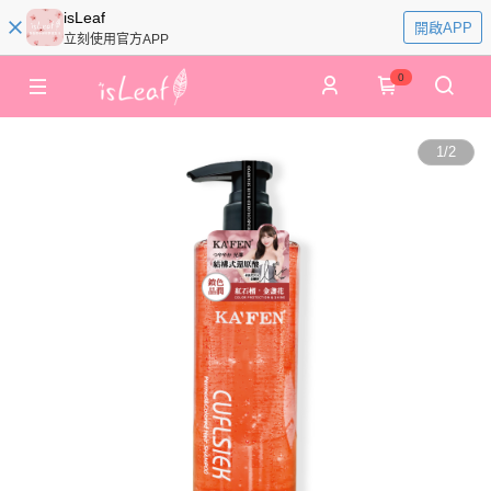
isLeaf
開啟APP
立刻使用官方APP
0
1
/
2