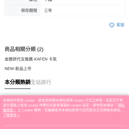
保存期限
三年
客服
商品相關分類 (2)
金娜妍代言推薦-KAFEN 卡氛
NEW-新品上市
本分類熱銷
全站排行
本網站中使用 cookie，欲查詢有關本網站使用 cookie 方式之詳情，及若您不希
熱門標籤
望在電腦上使用 cookie 時應如何變更電腦的 cookie 設定，請參閱本網站「
隱私
權條款
」之 Cookie 聲明。您繼續使用本網站即表示您同意本公司得按本網站使
用條款之 Cookie 聲明使用 cookie。
了解更多 >