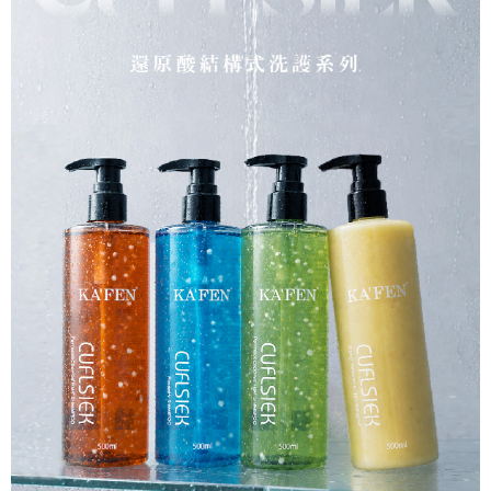
※ 請注意：結帳手續完成當下不需立刻繳費，但若您需要取消訂單，請聯絡
每筆NT$80，滿NT$999(含以上)免運費
購買商品的店家。未經商家同意取消之訂單仍視為有效，需透過AFTEE先享
後付繳納相關費用。
先付款後7-11取貨
※ 交易是否成功請以「AFTEE先享後付 」之結帳頁面顯示為準，若有關於
是否繳費成功／繳費後需取消欲退款等相關疑問，請聯繫「AFTEE先享後付
每筆NT$80，滿NT$999(含以上)免運費
客戶支援中心」
https://netprotections.freshdesk.com/support/home
宅配
【注意事項】
１．透過由恩沛科技股份有限公司提供之「AFTEE先享後付」服務完成之交
每筆NT$90，滿NT$999(含以上)免運費
易，需依本服務之必要範圍內提供個人資料，並將交易相關給付款項請求債
權轉讓予恩沛科技股份有限公司。
海外物流
查看運費
２．關於個人資料處理事宜，請瀏覽以下網址：
https://aftee.tw/terms/#terms3
３．未成年的使用者請事先徵得法定代理人或監護人之同意方可使用
「AFTEE先享後付」，若未經同意申辦者引起之損失，本公司不負相關責
任。
４．使用「AFTEE先享後付」時，將依據個別帳號之用戶狀況，依本公司即
時審查核予不同之上限額度；若仍有額度不足之情形，本公司將視審查結果
請求用戶進行身份認證。
５．嚴禁一人註冊多個帳號或使用他人資訊註冊。若發現惡意使用之情形，
恩沛科技股份有限公司將有權停止該用戶之使用額度並採取法律行動。