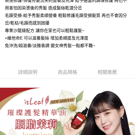
染燙修護-恢復秀髮流失的營養及光澤 給予適當的調理修護 再也不
２．訂單成立數日內，您將收到繳費通知簡訊。
每筆NT$80，滿NT$999(含以上)免運費
３．收到繳費通知簡訊後14天內，點擊此簡訊中的連結，可透過四大超商／
用害怕因染燙後的秀髮 造成髮絲乾澀分岔
ATM／網路銀行／等多元方式進行付款，方視為交易完成。
7-11取貨付款
毛躁受損-給予秀髮柔順營養 輕鬆修護毛躁受損髮質 再也不會因分
※ 請注意：結帳手續完成當下不需立刻繳費，但若您需要取消訂單，請聯絡
岔/乾枯/毛躁而感到困擾
每筆NT$80，滿NT$999(含以上)免運費
購買商品的店家。未經商家同意取消之訂單仍視為有效，需透過AFTEE先享
後付繳納相關費用。
專業沙龍級配方 讓你在家也可以輕鬆護髮~
先付款後7-11取貨
※ 交易是否成功請以「AFTEE先享後付 」之結帳頁面顯示為準，若有關於
+維他命E 可以滋養髮絲 增加柔順度及光澤度
是否繳費成功／繳費後需取消欲退款等相關疑問，請聯繫「AFTEE先享後付
每筆NT$80，滿NT$999(含以上)免運費
客戶支援中心」
https://netprotections.freshdesk.com/support/home
免沖洗/超滋養/淡雅香調 變女神秀髮一點都不難~
宅配
【注意事項】
１．透過由恩沛科技股份有限公司提供之「AFTEE先享後付」服務完成之交
每筆NT$90，滿NT$999(含以上)免運費
易，需依本服務之必要範圍內提供個人資料，並將交易相關給付款項請求債
詳細說明
商品規格
相關推薦
權轉讓予恩沛科技股份有限公司。
２．關於個人資料處理事宜，請瀏覽以下網址：
https://aftee.tw/terms/#terms3
３．未成年的使用者請事先徵得法定代理人或監護人之同意方可使用
「AFTEE先享後付」，若未經同意申辦者引起之損失，本公司不負相關責
任。
４．使用「AFTEE先享後付」時，將依據個別帳號之用戶狀況，依本公司即
時審查核予不同之上限額度；若仍有額度不足之情形，本公司將視審查結果
請求用戶進行身份認證。
５．嚴禁一人註冊多個帳號或使用他人資訊註冊。若發現惡意使用之情形，
恩沛科技股份有限公司將有權停止該用戶之使用額度並採取法律行動。