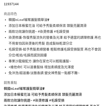
超商取貨付款
11937144
LINE Pay
商品特色
Apple Pay
韓國isLeaf璀璨護髮精華油❣️
添加日本樁蜜花油 可給予秀髮柔順保濕 頭髮亮麗潤滑
街口支付
兩款功效讓你挑選~ #染燙修護 #毛躁受損
悠遊付
染燙修護-恢復秀髮流失的營養及光澤 給予適當的調理修護 再也
不用害怕因染燙後的秀髮 造成髮絲乾澀分岔
Google Pay
毛躁受損-給予秀髮柔順營養 輕鬆修護毛躁受損髮質 再也不會因
AFTEE先享後付
分岔/乾枯/毛躁而感到困擾
相關說明
專業沙龍級配方 讓你在家也可以輕鬆護髮~
【關於「AFTEE先享後付」】
+維他命E 可以滋養髮絲 增加柔順度及光澤度
ATM付款
AFTEE先享後付是「在收到商品之後才付款」的支付方式。 讓您購物簡單
免沖洗/超滋養/淡雅香調 變女神秀髮一點都不難~
便利好安心！
１．簡單：不需註冊會員、不需綁卡、不需儲值。
運送方式
２．便利：只要手機號碼，簡訊認證，即可結帳。
銷售重點
３．安心：先確認商品／服務後，再付款。
全家取貨付款
韓國isLeaf璀璨護髮精華油❣️
每筆NT$80，滿NT$999(含以上)免運費
添加日本樁蜜花油 可給予秀髮柔順保濕 頭髮亮麗潤滑
【「AFTEE先享後付」結帳流程】
１．於結帳方式選擇「AFTEE先享後付」後，將跳轉至「AFTEE先享後付」
兩款功效讓你挑選~ #染燙修護 #毛躁受損
先付款後全家取貨
結帳頁面，進行簡訊認證並確認金額後，即可完成結帳。