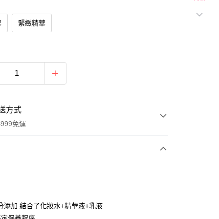
華
緊緻精華
送方式
999免運
次付款
付款
分添加 結合了化妝水+精華液+乳液
搞定保養程序