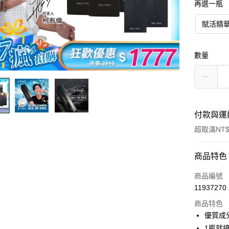
再選一瓶
賦活精
數量
付款與運
超取滿NT$
付款方式
商品特色
信用卡一
商品編號
11937270
超商取貨
商品特色
LINE Pay
優質成
1瓶就