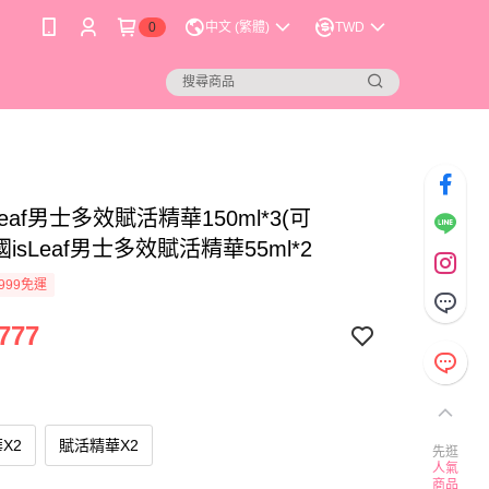
0
中文 (繁體)
TWD
Leaf男士多效賦活精華150ml*3(可
國isLeaf男士多效賦活精華55ml*2
999免運
777
X2
賦活精華X2
先逛
人氣
商品