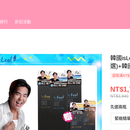
排行
折扣活動
韓國is
選)+韓
超取滿NT$
NT$1,
NT$3,940
先選兩瓶
緊緻精華