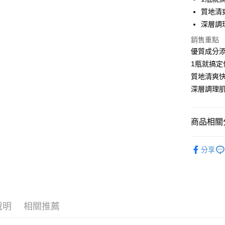
Apple Pay
質地清
街口支付
深層調
悠遊付
銷售重點
優質成分添
Google Pa
1瓶就搞定
AFTEE先
質地清爽快
相關說明
深層調理肌
【關於「A
ATM付款
AFTEE
便利好安
商品相關分
１．簡單
２．便利
運送方式
一起(7)瘋
３．安心
分享
全家取貨
【「AFT
每筆NT$8
１．於結帳
付」結帳
先付款後
２．訂單
３．收到繳
每筆NT$8
說明
相關推薦
／ATM／
※ 請注意
7-11取貨
絡購買商品