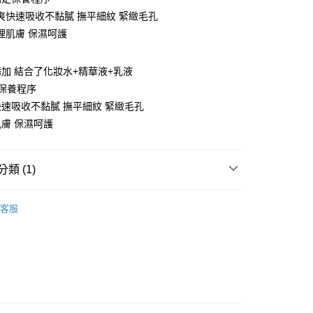
爽快速吸收不黏膩 撫平細紋 緊緻毛孔
理肌膚 保濕呵護
加 結合了化妝水+精華液+乳液
y
保養程序
享後付
速吸收不黏膩 撫平細紋 緊緻毛孔
膚 保濕呵護
FTEE先享後付」】
先享後付是「在收到商品之後才付款」的支付方式。 讓您購物簡單
心！
類 (1)
：不需註冊會員、不需綁卡、不需儲值。
：只要手機號碼，簡訊認證，即可結帳。
搶購
：先確認商品／服務後，再付款。
客服
付款
EE先享後付」結帳流程】
0，滿NT$999(含以上)免運費
方式選擇「AFTEE先享後付」後，將跳轉至「AFTEE先享後
頁面，進行簡訊認證並確認金額後，即可完成結帳。
全家取貨
成立數日內，您將收到繳費通知簡訊。
費通知簡訊後14天內，點擊此簡訊中的連結，可透過四大超商
0，滿NT$999(含以上)免運費
網路銀行／等多元方式進行付款，方視為交易完成。
：結帳手續完成當下不需立刻繳費，但若您需要取消訂單，請聯
付款
的店家。未經商家同意取消之訂單仍視為有效，需透過AFTEE