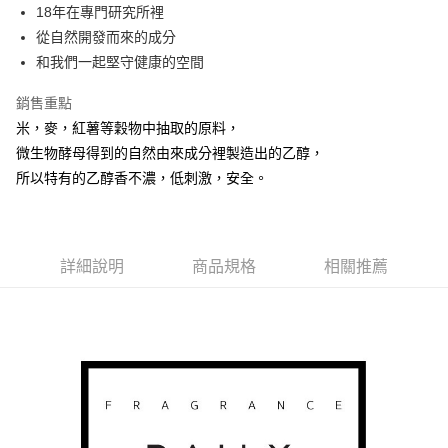
Apple Pay
18年在專門研究所裡
從自然開發而來的成分
街口支付
和我們一起堅守健康的空間
悠遊付
銷售重點
Google Pay
米，麥，紅薯等穀物中抽取的原料，
微生物酵母得到的自然由來成分裡製造出的乙醇，
AFTEE先享後付
所以特有的乙醇香不濃，低刺激，安全。
相關說明
【關於「AFTEE先享後付」】
ATM付款
AFTEE先享後付是「在收到商品之後才付款」的支付方式。 讓您購物簡單
便利好安心！
１．簡單：不需註冊會員、不需綁卡、不需儲值。
運送方式
詳細說明
商品規格
相關推薦
２．便利：只要手機號碼，簡訊認證，即可結帳。
３．安心：先確認商品／服務後，再付款。
全家取貨付款
每筆NT$80，滿NT$999(含以上)免運費
【「AFTEE先享後付」結帳流程】
１．於結帳方式選擇「AFTEE先享後付」後，將跳轉至「AFTEE先享後付」
先付款後全家取貨
結帳頁面，進行簡訊認證並確認金額後，即可完成結帳。
２．訂單成立數日內，您將收到繳費通知簡訊。
每筆NT$80，滿NT$999(含以上)免運費
３．收到繳費通知簡訊後14天內，點擊此簡訊中的連結，可透過四大超商／
ATM／網路銀行／等多元方式進行付款，方視為交易完成。
7-11取貨付款
※ 請注意：結帳手續完成當下不需立刻繳費，但若您需要取消訂單，請聯絡