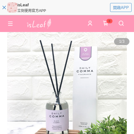
isLeaf
開啟APP
立刻使用官方APP
0
1
/
3