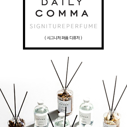
每筆NT$80，滿NT$999(含以上)免運費
購買商品的店家。未經商家同意取消之訂單仍視為有效，需透過AFTEE先享
後付繳納相關費用。
先付款後7-11取貨
※ 交易是否成功請以「AFTEE先享後付 」之結帳頁面顯示為準，若有關於
是否繳費成功／繳費後需取消欲退款等相關疑問，請聯繫「AFTEE先享後付
每筆NT$80，滿NT$999(含以上)免運費
客戶支援中心」
https://netprotections.freshdesk.com/support/home
宅配
【注意事項】
１．透過由恩沛科技股份有限公司提供之「AFTEE先享後付」服務完成之交
每筆NT$90，滿NT$999(含以上)免運費
易，需依本服務之必要範圍內提供個人資料，並將交易相關給付款項請求債
權轉讓予恩沛科技股份有限公司。
２．關於個人資料處理事宜，請瀏覽以下網址：
https://aftee.tw/terms/#terms3
３．未成年的使用者請事先徵得法定代理人或監護人之同意方可使用
「AFTEE先享後付」，若未經同意申辦者引起之損失，本公司不負相關責
任。
４．使用「AFTEE先享後付」時，將依據個別帳號之用戶狀況，依本公司即
時審查核予不同之上限額度；若仍有額度不足之情形，本公司將視審查結果
請求用戶進行身份認證。
５．嚴禁一人註冊多個帳號或使用他人資訊註冊。若發現惡意使用之情形，
恩沛科技股份有限公司將有權停止該用戶之使用額度並採取法律行動。