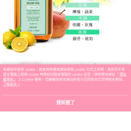
本網站中使用 cookie，欲查詢有關本網站使用 cookie 方式之詳情，及若您不希
望在電腦上使用 cookie 時應如何變更電腦的 cookie 設定，請參閱本網站「
隱私
權條款
」之 Cookie 聲明。您繼續使用本網站即表示您同意本公司得按本網站使
用條款之 Cookie 聲明使用 cookie。
了解更多 >
我知道了