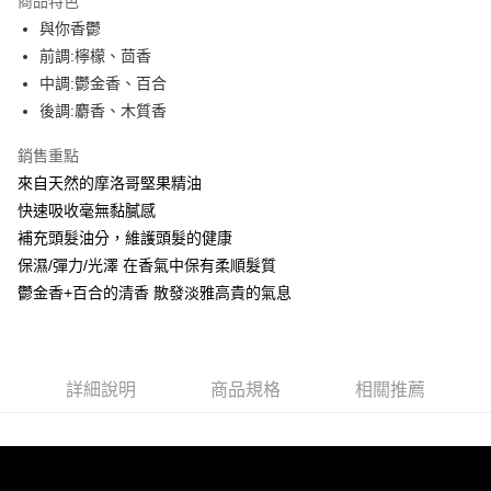
商品特色
Apple Pay
與你香鬱
前調:檸檬、茴香
街口支付
中調:鬱金香、百合
悠遊付
後調:麝香、木質香
Google Pay
銷售重點
來自天然的摩洛哥堅果精油
AFTEE先享後付
快速吸收毫無黏膩感
相關說明
補充頭髮油分，維護頭髮的健康
【關於「AFTEE先享後付」】
ATM付款
AFTEE先享後付是「在收到商品之後才付款」的支付方式。 讓您購物簡單
保濕/彈力/光澤 在香氣中保有柔順髮質
便利好安心！
鬱金香+百合的清香 散發淡雅高貴的氣息
１．簡單：不需註冊會員、不需綁卡、不需儲值。
運送方式
２．便利：只要手機號碼，簡訊認證，即可結帳。
３．安心：先確認商品／服務後，再付款。
全家取貨付款
每筆NT$80，滿NT$999(含以上)免運費
【「AFTEE先享後付」結帳流程】
詳細說明
商品規格
相關推薦
１．於結帳方式選擇「AFTEE先享後付」後，將跳轉至「AFTEE先享後付」
先付款後全家取貨
結帳頁面，進行簡訊認證並確認金額後，即可完成結帳。
２．訂單成立數日內，您將收到繳費通知簡訊。
每筆NT$80，滿NT$999(含以上)免運費
３．收到繳費通知簡訊後14天內，點擊此簡訊中的連結，可透過四大超商／
ATM／網路銀行／等多元方式進行付款，方視為交易完成。
7-11取貨付款