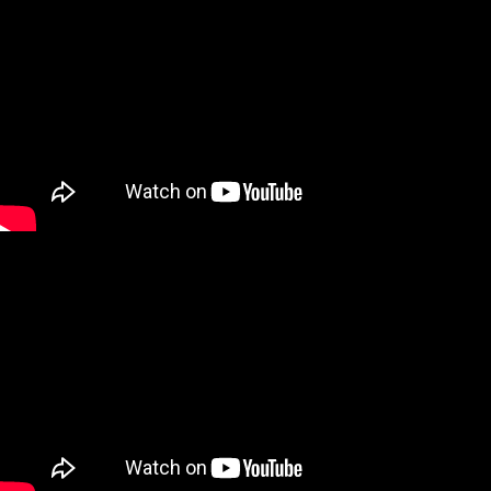
※ 請注意：結帳手續完成當下不需立刻繳費，但若您需要取消訂單，請聯絡
每筆NT$80，滿NT$999(含以上)免運費
購買商品的店家。未經商家同意取消之訂單仍視為有效，需透過AFTEE先享
後付繳納相關費用。
先付款後7-11取貨
※ 交易是否成功請以「AFTEE先享後付 」之結帳頁面顯示為準，若有關於
是否繳費成功／繳費後需取消欲退款等相關疑問，請聯繫「AFTEE先享後付
每筆NT$80，滿NT$999(含以上)免運費
客戶支援中心」
https://netprotections.freshdesk.com/support/home
宅配
【注意事項】
１．透過由恩沛科技股份有限公司提供之「AFTEE先享後付」服務完成之交
每筆NT$90，滿NT$999(含以上)免運費
易，需依本服務之必要範圍內提供個人資料，並將交易相關給付款項請求債
權轉讓予恩沛科技股份有限公司。
海外物流
查看運費
２．關於個人資料處理事宜，請瀏覽以下網址：
https://aftee.tw/terms/#terms3
３．未成年的使用者請事先徵得法定代理人或監護人之同意方可使用
「AFTEE先享後付」，若未經同意申辦者引起之損失，本公司不負相關責
任。
４．使用「AFTEE先享後付」時，將依據個別帳號之用戶狀況，依本公司即
時審查核予不同之上限額度；若仍有額度不足之情形，本公司將視審查結果
請求用戶進行身份認證。
５．嚴禁一人註冊多個帳號或使用他人資訊註冊。若發現惡意使用之情形，
恩沛科技股份有限公司將有權停止該用戶之使用額度並採取法律行動。