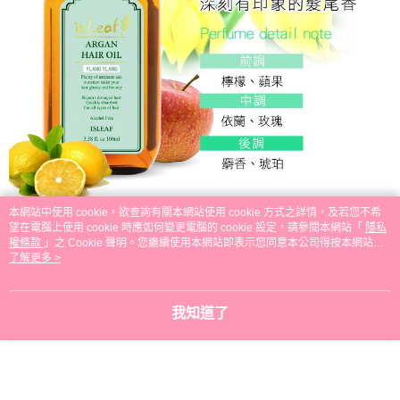
本網站中使用 cookie，欲查詢有關本網站使用 cookie 方式之詳情，及若您不希
望在電腦上使用 cookie 時應如何變更電腦的 cookie 設定，請參閱本網站「
隱私
權條款
」之 Cookie 聲明。您繼續使用本網站即表示您同意本公司得按本網站使
用條款之 Cookie 聲明使用 cookie。
了解更多 >
我知道了