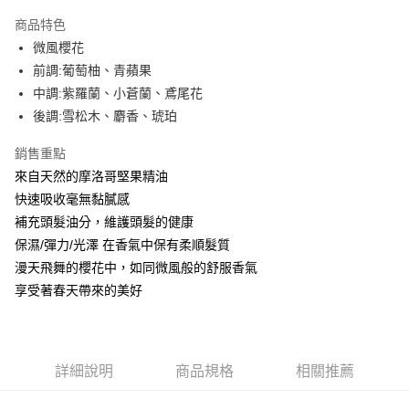
LINE Pay
商品特色
Apple Pay
微風櫻花
前調:葡萄柚、青蘋果
街口支付
中調:紫羅蘭、小蒼蘭、鳶尾花
悠遊付
後調:雪松木、麝香、琥珀
Google Pay
銷售重點
來自天然的摩洛哥堅果精油
AFTEE先享後付
快速吸收毫無黏膩感
相關說明
補充頭髮油分，維護頭髮的健康
【關於「AFTEE先享後付」】
ATM付款
AFTEE先享後付是「在收到商品之後才付款」的支付方式。 讓您購物簡單
保濕/彈力/光澤 在香氣中保有柔順髮質
便利好安心！
漫天飛舞的櫻花中，如同微風般的舒服香氣
１．簡單：不需註冊會員、不需綁卡、不需儲值。
運送方式
２．便利：只要手機號碼，簡訊認證，即可結帳。
享受著春天帶來的美好
３．安心：先確認商品／服務後，再付款。
全家取貨付款
每筆NT$80，滿NT$999(含以上)免運費
【「AFTEE先享後付」結帳流程】
１．於結帳方式選擇「AFTEE先享後付」後，將跳轉至「AFTEE先享後付」
先付款後全家取貨
結帳頁面，進行簡訊認證並確認金額後，即可完成結帳。
詳細說明
商品規格
相關推薦
２．訂單成立數日內，您將收到繳費通知簡訊。
每筆NT$80，滿NT$999(含以上)免運費
３．收到繳費通知簡訊後14天內，點擊此簡訊中的連結，可透過四大超商／