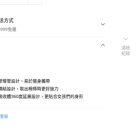
送方式
999免運
清除
紀錄
次付款
付款
膠導管設計，易於隨身攜帶
繩結設計，取出棉條時更好施力
吸收體360度延展設計，更貼合女孩們的身形
客服
y
享後付