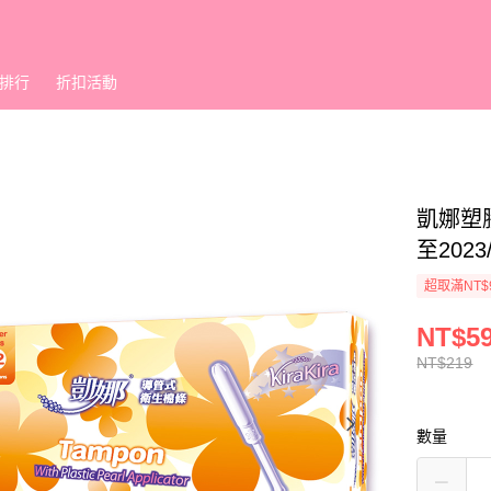
排行
折扣活動
凱娜塑
至2023/
超取滿NT$
NT$5
NT$219
數量