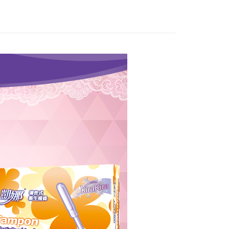
FTEE先享後付」】
先享後付是「在收到商品之後才付款」的支付方式。 讓您購物簡單
心！
：不需註冊會員、不需綁卡、不需儲值。
：只要手機號碼，簡訊認證，即可結帳。
：先確認商品／服務後，再付款。
付款
EE先享後付」結帳流程】
0，滿NT$999(含以上)免運費
方式選擇「AFTEE先享後付」後，將跳轉至「AFTEE先享後
頁面，進行簡訊認證並確認金額後，即可完成結帳。
全家取貨
成立數日內，您將收到繳費通知簡訊。
費通知簡訊後14天內，點擊此簡訊中的連結，可透過四大超商
0，滿NT$999(含以上)免運費
網路銀行／等多元方式進行付款，方視為交易完成。
：結帳手續完成當下不需立刻繳費，但若您需要取消訂單，請聯
付款
的店家。未經商家同意取消之訂單仍視為有效，需透過AFTEE
繳納相關費用。
0，滿NT$999(含以上)免運費
否成功請以「AFTEE先享後付 」之結帳頁面顯示為準，若有關於
功／繳費後需取消欲退款等相關疑問，請聯繫「AFTEE先享後
-11取貨
援中心」
https://netprotections.freshdesk.com/support/home
0，滿NT$999(含以上)免運費
項】
恩沛科技股份有限公司提供之「AFTEE先享後付」服務完成之
依本服務之必要範圍內提供個人資料，並將交易相關給付款項請
0，滿NT$999(含以上)免運費