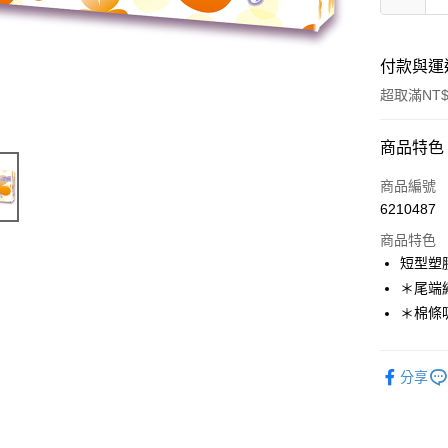
付款與運
超取滿NT$
付款方式
商品特色
信用卡一
商品編號
6210487
超商取貨
商品特色
LINE Pay
短型塑
＊尾端
Apple Pay
＊棉條
街口支付
悠遊付
分享
Google Pa
AFTEE先