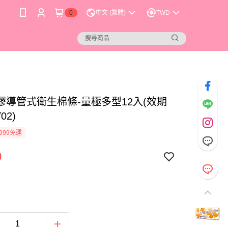
0
中文 (繁體)
TWD
膠導管式衛生棉條-量極多型12入(效期
02)
999免運
9