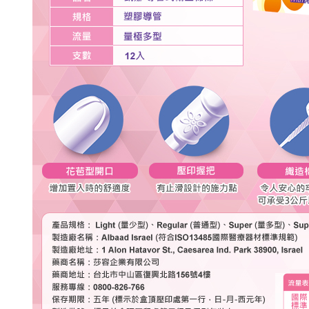
求債權轉
２．關於
https://aft
３．未成
「AFTE
任。
４．使用「
即時審查
結果請求
５．嚴禁
形，恩沛
動。