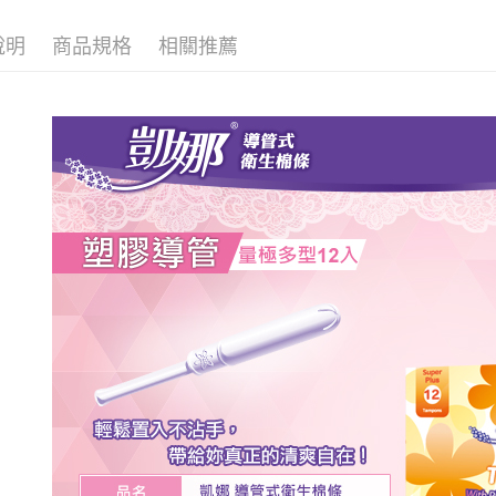
相關說明
【關於「A
說明
商品規格
相關推薦
ATM付款
AFTEE
便利好安
１．簡單
２．便利
運送方式
３．安心
全家取貨
【「AFT
每筆NT$8
１．於結帳
付」結帳
先付款後
２．訂單
３．收到繳
每筆NT$8
／ATM／
※ 請注意
7-11取貨
絡購買商品
先享後付
每筆NT$8
※ 交易是
是否繳費成
先付款後7
付客戶支
每筆NT$8
【注意事
宅配
１．透過由
交易，需
每筆NT$9