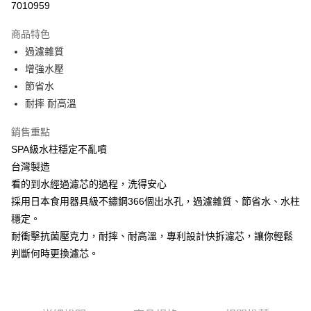
7010959
LINE Pay
商品特色
Apple Pay
過濾雜質
增強水壓
街口支付
節省水
悠遊付
耐摔 耐高溫
Google Pay
銷售重點
SPA級水柱穩定不亂噴
AFTEE先享後付
台灣製造
相關說明
看的到水經過濾芯的過程，洗得安心
【關於「AFTEE先享後付」】
ATM付款
AFTEE先享後付是「在收到商品之後才付款」的支付方式。 讓您購物簡單
採用日本食用器具級不鏽鋼366個出水孔，過濾雜質、節省水、水柱
便利好安心！
穩定。
１．簡單：不需註冊會員、不需綁卡、不需儲值。
運送方式
２．便利：只要手機號碼，簡訊認證，即可結帳。
耐衝擊抗菌壓克力，耐摔、耐高溫，專利設計快拆濾芯，讓你輕鬆
３．安心：先確認商品／服務後，再付款。
全家取貨付款
判斷何時更換濾芯。
每筆NT$80，滿NT$999(含以上)免運費
【「AFTEE先享後付」結帳流程】
１．於結帳方式選擇「AFTEE先享後付」後，將跳轉至「AFTEE先享後付」
先付款後全家取貨
結帳頁面，進行簡訊認證並確認金額後，即可完成結帳。
２．訂單成立數日內，您將收到繳費通知簡訊。