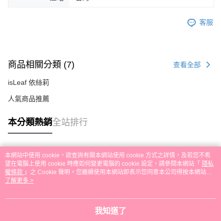
客服
商品相關分類 (7)
查看全部
isLeaf 依絲莉
人氣商品推薦
本分類熱銷
全站排行
本網站中使用 cookie，欲查詢有關本網站使用 cookie 方式之詳情，及若您不希
熱門標籤
望在電腦上使用 cookie 時應如何變更電腦的 cookie 設定，請參閱本網站「
隱私
權條款
」之 Cookie 聲明。您繼續使用本網站即表示您同意本公司得按本網站使
用條款之 Cookie 聲明使用 cookie。
了解更多 >
我知道了