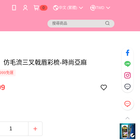
0
中文 (繁體)
TWD
F】仿毛流三叉戟眉彩梳-時尚亞麻
999免運
99