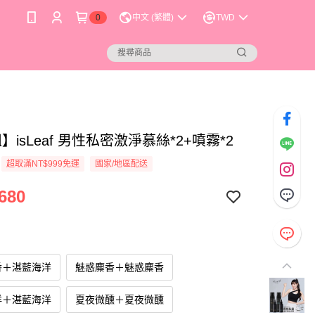
0
中文 (繁體)
TWD
】isLeaf 男性私密激淨慕絲*2+噴霧*2
超取滿NT$999免運
國家/地區配送
680
香＋湛藍海洋
魅惑麋香＋魅惑麋香
洋＋湛藍海洋
夏夜微醺＋夏夜微醺