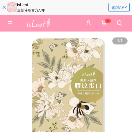
isLeaf
開啟APP
立刻使用官方APP
0
1
/
1