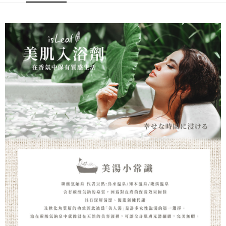
※ 請注意：結帳手續完成當下不需立刻繳費，但若您需要取消訂單，請聯絡
每筆NT$80，滿NT$999(含以上)免運費
購買商品的店家。未經商家同意取消之訂單仍視為有效，需透過AFTEE先享
後付繳納相關費用。
先付款後7-11取貨
※ 交易是否成功請以「AFTEE先享後付 」之結帳頁面顯示為準，若有關於
是否繳費成功／繳費後需取消欲退款等相關疑問，請聯繫「AFTEE先享後付
每筆NT$80，滿NT$999(含以上)免運費
客戶支援中心」
https://netprotections.freshdesk.com/support/home
宅配
【注意事項】
１．透過由恩沛科技股份有限公司提供之「AFTEE先享後付」服務完成之交
每筆NT$90，滿NT$999(含以上)免運費
易，需依本服務之必要範圍內提供個人資料，並將交易相關給付款項請求債
權轉讓予恩沛科技股份有限公司。
２．關於個人資料處理事宜，請瀏覽以下網址：
https://aftee.tw/terms/#terms3
３．未成年的使用者請事先徵得法定代理人或監護人之同意方可使用
「AFTEE先享後付」，若未經同意申辦者引起之損失，本公司不負相關責
任。
４．使用「AFTEE先享後付」時，將依據個別帳號之用戶狀況，依本公司即
時審查核予不同之上限額度；若仍有額度不足之情形，本公司將視審查結果
請求用戶進行身份認證。
５．嚴禁一人註冊多個帳號或使用他人資訊註冊。若發現惡意使用之情形，
恩沛科技股份有限公司將有權停止該用戶之使用額度並採取法律行動。