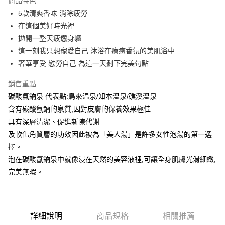
商品特色
Apple Pay
5款清爽香味 消除疲勞
在這個美好時光裡
街口支付
拋開一整天疲憊身軀
悠遊付
這一刻我只想寵愛自己 沐浴在療癒香氛的美肌浴中
奢華享受 慰勞自己 為這一天劃下完美句點
Google Pay
銷售重點
AFTEE先享後付
碳酸氣鈉泉 代表點:鳥來温泉/知本溫泉/礁溪溫泉
相關說明
含有碳酸氫鈉的泉質,因對皮膚的保養效果極佳
【關於「AFTEE先享後付」】
ATM付款
AFTEE先享後付是「在收到商品之後才付款」的支付方式。 讓您購物簡單
具有深層清潔、促進新陳代謝
便利好安心！
及軟化角質層的功效因此被為「美人湯」是許多女性泡湯的第一選
１．簡單：不需註冊會員、不需綁卡、不需儲值。
運送方式
２．便利：只要手機號碼，簡訊認證，即可結帳。
擇。
３．安心：先確認商品／服務後，再付款。
全家取貨付款
泡在碳酸氫鈉泉中就像浸在天然的美容液裡,可讓全身肌膚光滑細緻,
每筆NT$80，滿NT$999(含以上)免運費
完美無暇。
【「AFTEE先享後付」結帳流程】
１．於結帳方式選擇「AFTEE先享後付」後，將跳轉至「AFTEE先享後付」
先付款後全家取貨
結帳頁面，進行簡訊認證並確認金額後，即可完成結帳。
２．訂單成立數日內，您將收到繳費通知簡訊。
每筆NT$80，滿NT$999(含以上)免運費
３．收到繳費通知簡訊後14天內，點擊此簡訊中的連結，可透過四大超商／
詳細說明
商品規格
相關推薦
ATM／網路銀行／等多元方式進行付款，方視為交易完成。
7-11取貨付款