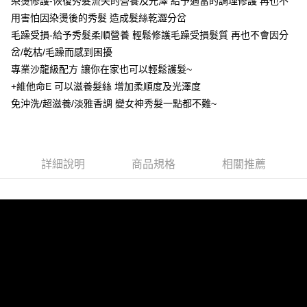
染燙修護-恢復秀髮流失的營養及光澤 給予適當的調理修護 再也不
２．訂單成立數日內，您將收到繳費通知簡訊。
每筆NT$80，滿NT$999(含以上)免運費
３．收到繳費通知簡訊後14天內，點擊此簡訊中的連結，可透過四大超商／
用害怕因染燙後的秀髮 造成髮絲乾澀分岔
ATM／網路銀行／等多元方式進行付款，方視為交易完成。
7-11取貨付款
毛躁受損-給予秀髮柔順營養 輕鬆修護毛躁受損髮質 再也不會因分
※ 請注意：結帳手續完成當下不需立刻繳費，但若您需要取消訂單，請聯絡
岔/乾枯/毛躁而感到困擾
每筆NT$80，滿NT$999(含以上)免運費
購買商品的店家。未經商家同意取消之訂單仍視為有效，需透過AFTEE先享
後付繳納相關費用。
專業沙龍級配方 讓你在家也可以輕鬆護髮~
先付款後7-11取貨
※ 交易是否成功請以「AFTEE先享後付 」之結帳頁面顯示為準，若有關於
+維他命E 可以滋養髮絲 增加柔順度及光澤度
是否繳費成功／繳費後需取消欲退款等相關疑問，請聯繫「AFTEE先享後付
每筆NT$80，滿NT$999(含以上)免運費
客戶支援中心」
https://netprotections.freshdesk.com/support/home
免沖洗/超滋養/淡雅香調 變女神秀髮一點都不難~
宅配
【注意事項】
１．透過由恩沛科技股份有限公司提供之「AFTEE先享後付」服務完成之交
每筆NT$90，滿NT$999(含以上)免運費
易，需依本服務之必要範圍內提供個人資料，並將交易相關給付款項請求債
詳細說明
商品規格
相關推薦
權轉讓予恩沛科技股份有限公司。
２．關於個人資料處理事宜，請瀏覽以下網址：
https://aftee.tw/terms/#terms3
３．未成年的使用者請事先徵得法定代理人或監護人之同意方可使用
「AFTEE先享後付」，若未經同意申辦者引起之損失，本公司不負相關責
任。
４．使用「AFTEE先享後付」時，將依據個別帳號之用戶狀況，依本公司即
時審查核予不同之上限額度；若仍有額度不足之情形，本公司將視審查結果
請求用戶進行身份認證。
５．嚴禁一人註冊多個帳號或使用他人資訊註冊。若發現惡意使用之情形，
恩沛科技股份有限公司將有權停止該用戶之使用額度並採取法律行動。