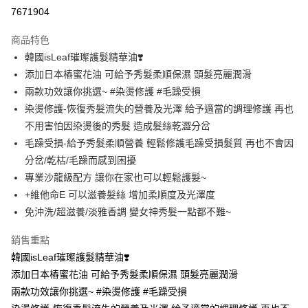
超商取貨付款
7671904
LINE Pay
商品特色
Apple Pay
韓國isLeaf璀璨護髮精華油❣️
添加日本樁蜜花油 可給予秀髮柔順保濕 頭髮亮麗潤滑
街口支付
兩款功效讓你挑選~ #染燙修護 #毛躁受損
悠遊付
染燙修護-恢復秀髮流失的營養及光澤 給予適當的調理修護 再也
不用害怕因染燙後的秀髮 造成髮絲乾澀分岔
Google Pay
毛躁受損-給予秀髮柔順營養 輕鬆修護毛躁受損髮質 再也不會因
AFTEE先享後付
分岔/乾枯/毛躁而感到困擾
相關說明
專業沙龍級配方 讓你在家也可以輕鬆護髮~
【關於「AFTEE先享後付」】
+維他命E 可以滋養髮絲 增加柔順度及光澤度
ATM付款
AFTEE先享後付是「在收到商品之後才付款」的支付方式。 讓您購物簡單
免沖洗/超滋養/淡雅香調 變女神秀髮一點都不難~
便利好安心！
１．簡單：不需註冊會員、不需綁卡、不需儲值。
運送方式
２．便利：只要手機號碼，簡訊認證，即可結帳。
銷售重點
３．安心：先確認商品／服務後，再付款。
全家取貨付款
韓國isLeaf璀璨護髮精華油❣️
每筆NT$80，滿NT$999(含以上)免運費
添加日本樁蜜花油 可給予秀髮柔順保濕 頭髮亮麗潤滑
【「AFTEE先享後付」結帳流程】
１．於結帳方式選擇「AFTEE先享後付」後，將跳轉至「AFTEE先享後付」
兩款功效讓你挑選~ #染燙修護 #毛躁受損
先付款後全家取貨
結帳頁面，進行簡訊認證並確認金額後，即可完成結帳。