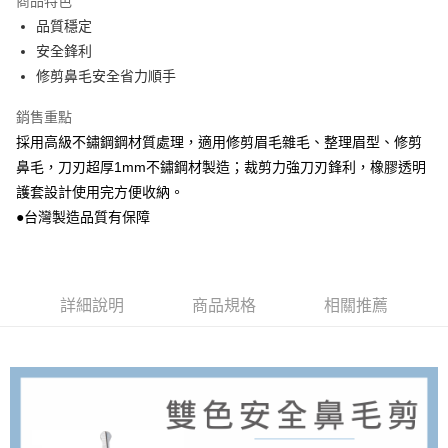
商品特色
Apple Pay
品質穩定
安全鋒利
街口支付
修剪鼻毛安全省力順手
悠遊付
銷售重點
Google Pay
採用高級不鏽鋼鋼材質處理，適用修剪眉毛雜毛、整理眉型、修剪
鼻毛，刀刃超厚1mm不鏽鋼材製造；裁剪力強刀刃鋒利，橡膠透明
AFTEE先享後付
護套設計使用完方便收納。
相關說明
●台灣製造品質有保障
【關於「AFTEE先享後付」】
ATM付款
AFTEE先享後付是「在收到商品之後才付款」的支付方式。 讓您購物簡單
便利好安心！
１．簡單：不需註冊會員、不需綁卡、不需儲值。
運送方式
２．便利：只要手機號碼，簡訊認證，即可結帳。
詳細說明
商品規格
相關推薦
３．安心：先確認商品／服務後，再付款。
全家取貨付款
每筆NT$80，滿NT$999(含以上)免運費
【「AFTEE先享後付」結帳流程】
１．於結帳方式選擇「AFTEE先享後付」後，將跳轉至「AFTEE先享後付」
先付款後全家取貨
結帳頁面，進行簡訊認證並確認金額後，即可完成結帳。
２．訂單成立數日內，您將收到繳費通知簡訊。
每筆NT$80，滿NT$999(含以上)免運費
３．收到繳費通知簡訊後14天內，點擊此簡訊中的連結，可透過四大超商／
ATM／網路銀行／等多元方式進行付款，方視為交易完成。
7-11取貨付款