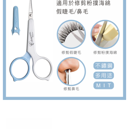
※ 請注意：結帳手續完成當下不需立刻繳費，但若您需要取消訂單，請聯絡
每筆NT$80，滿NT$999(含以上)免運費
購買商品的店家。未經商家同意取消之訂單仍視為有效，需透過AFTEE先享
後付繳納相關費用。
先付款後7-11取貨
※ 交易是否成功請以「AFTEE先享後付 」之結帳頁面顯示為準，若有關於
是否繳費成功／繳費後需取消欲退款等相關疑問，請聯繫「AFTEE先享後付
每筆NT$80，滿NT$999(含以上)免運費
客戶支援中心」
https://netprotections.freshdesk.com/support/home
宅配
【注意事項】
１．透過由恩沛科技股份有限公司提供之「AFTEE先享後付」服務完成之交
每筆NT$90，滿NT$999(含以上)免運費
易，需依本服務之必要範圍內提供個人資料，並將交易相關給付款項請求債
權轉讓予恩沛科技股份有限公司。
２．關於個人資料處理事宜，請瀏覽以下網址：
https://aftee.tw/terms/#terms3
３．未成年的使用者請事先徵得法定代理人或監護人之同意方可使用
「AFTEE先享後付」，若未經同意申辦者引起之損失，本公司不負相關責
任。
４．使用「AFTEE先享後付」時，將依據個別帳號之用戶狀況，依本公司即
時審查核予不同之上限額度；若仍有額度不足之情形，本公司將視審查結果
請求用戶進行身份認證。
５．嚴禁一人註冊多個帳號或使用他人資訊註冊。若發現惡意使用之情形，
恩沛科技股份有限公司將有權停止該用戶之使用額度並採取法律行動。