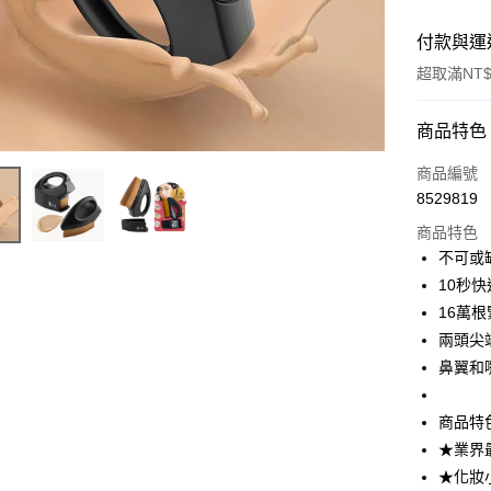
付款與運
超取滿NT$
付款方式
商品特色
信用卡一
商品編號
8529819
超商取貨
商品特色
LINE Pay
不可或
10秒
Apple Pay
16萬
街口支付
兩頭尖
鼻翼和
悠遊付
Google Pa
商品特
★業界
AFTEE先
★化妝
相關說明