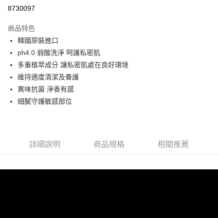
超商取貨付款
8730097
LINE Pay
商品特色
Apple Pay
韓國原裝進口
ph4.0 弱酸洗淨 呵護私密肌
街口支付
多重植萃成分 讓私密肌處在良好環境
悠遊付
維持適度清潔及養護
異味抗菌 淨香有感
Google Pay
細膩守護敏感部位
AFTEE先享後付
相關說明
【關於「AFTEE先享後付」】
ATM付款
AFTEE先享後付是「在收到商品之後才付款」的支付方式。 讓您購物簡單
詳細說明
商品規格
相關推薦
便利好安心！
１．簡單：不需註冊會員、不需綁卡、不需儲值。
運送方式
２．便利：只要手機號碼，簡訊認證，即可結帳。
３．安心：先確認商品／服務後，再付款。
全家取貨付款
每筆NT$80，滿NT$999(含以上)免運費
【「AFTEE先享後付」結帳流程】
１．於結帳方式選擇「AFTEE先享後付」後，將跳轉至「AFTEE先享後付」
先付款後全家取貨
結帳頁面，進行簡訊認證並確認金額後，即可完成結帳。