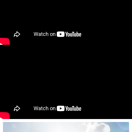
２．訂單成立數日內，您將收到繳費通知簡訊。
每筆NT$80，滿NT$999(含以上)免運費
３．收到繳費通知簡訊後14天內，點擊此簡訊中的連結，可透過四大超商／
ATM／網路銀行／等多元方式進行付款，方視為交易完成。
7-11取貨付款
※ 請注意：結帳手續完成當下不需立刻繳費，但若您需要取消訂單，請聯絡
每筆NT$80，滿NT$999(含以上)免運費
購買商品的店家。未經商家同意取消之訂單仍視為有效，需透過AFTEE先享
後付繳納相關費用。
先付款後7-11取貨
※ 交易是否成功請以「AFTEE先享後付 」之結帳頁面顯示為準，若有關於
是否繳費成功／繳費後需取消欲退款等相關疑問，請聯繫「AFTEE先享後付
每筆NT$80，滿NT$999(含以上)免運費
客戶支援中心」
https://netprotections.freshdesk.com/support/home
宅配
【注意事項】
１．透過由恩沛科技股份有限公司提供之「AFTEE先享後付」服務完成之交
每筆NT$90，滿NT$999(含以上)免運費
易，需依本服務之必要範圍內提供個人資料，並將交易相關給付款項請求債
權轉讓予恩沛科技股份有限公司。
海外物流
查看運費
２．關於個人資料處理事宜，請瀏覽以下網址：
https://aftee.tw/terms/#terms3
３．未成年的使用者請事先徵得法定代理人或監護人之同意方可使用
「AFTEE先享後付」，若未經同意申辦者引起之損失，本公司不負相關責
任。
４．使用「AFTEE先享後付」時，將依據個別帳號之用戶狀況，依本公司即
時審查核予不同之上限額度；若仍有額度不足之情形，本公司將視審查結果
請求用戶進行身份認證。
５．嚴禁一人註冊多個帳號或使用他人資訊註冊。若發現惡意使用之情形，
恩沛科技股份有限公司將有權停止該用戶之使用額度並採取法律行動。