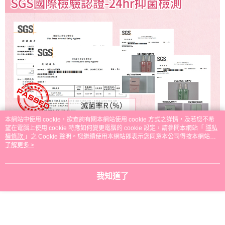
本網站中使用 cookie，欲查詢有關本網站使用 cookie 方式之詳情，及若您不希
望在電腦上使用 cookie 時應如何變更電腦的 cookie 設定，請參閱本網站「
隱私
權條款
」之 Cookie 聲明。您繼續使用本網站即表示您同意本公司得按本網站使
用條款之 Cookie 聲明使用 cookie。
了解更多 >
我知道了