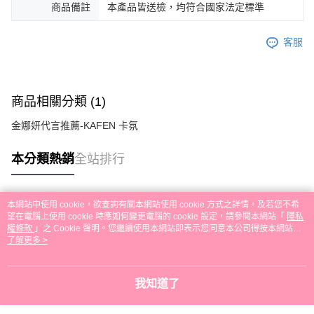
商品備註
本產品皆送檢，均符合國家法定標準
客服
商品相關分類 (1)
金娜妍代言推薦-KAFEN 卡氛
本分類熱銷
全站排行
本網站中使用 cookie，欲查詢有關本網站使用 cookie 方式之詳情，及若您不希
熱門標籤
望在電腦上使用 cookie 時應如何變更電腦的 cookie 設定，請參閱本網站「
隱私
權條款
」之 Cookie 聲明。您繼續使用本網站即表示您同意本公司得按本網站使
用條款之 Cookie 聲明使用 cookie。
了解更多 >
我知道了