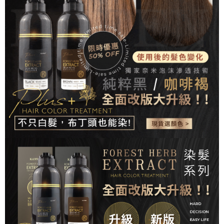
ATM／網路銀行／等多元方式進行付款，方視為交易完成。
7-11取貨付款
※ 請注意：結帳手續完成當下不需立刻繳費，但若您需要取消訂單，請聯絡
每筆NT$80，滿NT$999(含以上)免運費
購買商品的店家。未經商家同意取消之訂單仍視為有效，需透過AFTEE先享
後付繳納相關費用。
先付款後7-11取貨
※ 交易是否成功請以「AFTEE先享後付 」之結帳頁面顯示為準，若有關於
是否繳費成功／繳費後需取消欲退款等相關疑問，請聯繫「AFTEE先享後付
每筆NT$80，滿NT$999(含以上)免運費
客戶支援中心」
https://netprotections.freshdesk.com/support/home
宅配
【注意事項】
１．透過由恩沛科技股份有限公司提供之「AFTEE先享後付」服務完成之交
每筆NT$90，滿NT$999(含以上)免運費
易，需依本服務之必要範圍內提供個人資料，並將交易相關給付款項請求債
權轉讓予恩沛科技股份有限公司。
２．關於個人資料處理事宜，請瀏覽以下網址：
https://aftee.tw/terms/#terms3
３．未成年的使用者請事先徵得法定代理人或監護人之同意方可使用
「AFTEE先享後付」，若未經同意申辦者引起之損失，本公司不負相關責
任。
４．使用「AFTEE先享後付」時，將依據個別帳號之用戶狀況，依本公司即
時審查核予不同之上限額度；若仍有額度不足之情形，本公司將視審查結果
請求用戶進行身份認證。
５．嚴禁一人註冊多個帳號或使用他人資訊註冊。若發現惡意使用之情形，
恩沛科技股份有限公司將有權停止該用戶之使用額度並採取法律行動。