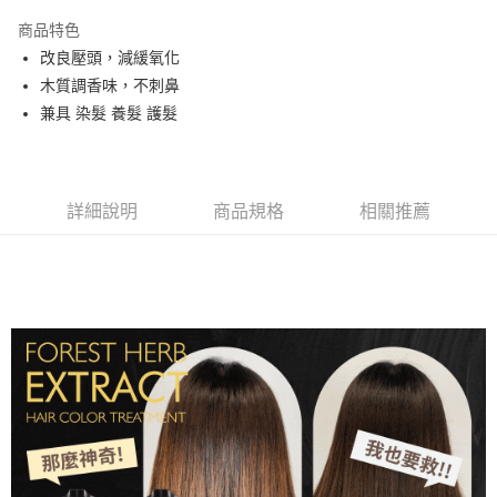
LINE Pay
商品特色
Apple Pay
改良壓頭，減緩氧化
木質調香味，不刺鼻
街口支付
兼具 染髮 養髮 護髮
悠遊付
Google Pay
詳細說明
商品規格
相關推薦
AFTEE先享後付
相關說明
【關於「AFTEE先享後付」】
ATM付款
AFTEE先享後付是「在收到商品之後才付款」的支付方式。 讓您購物簡單
便利好安心！
１．簡單：不需註冊會員、不需綁卡、不需儲值。
運送方式
２．便利：只要手機號碼，簡訊認證，即可結帳。
３．安心：先確認商品／服務後，再付款。
全家取貨付款
每筆NT$80，滿NT$999(含以上)免運費
【「AFTEE先享後付」結帳流程】
１．於結帳方式選擇「AFTEE先享後付」後，將跳轉至「AFTEE先享後付」
先付款後全家取貨
結帳頁面，進行簡訊認證並確認金額後，即可完成結帳。
２．訂單成立數日內，您將收到繳費通知簡訊。
每筆NT$80，滿NT$999(含以上)免運費
３．收到繳費通知簡訊後14天內，點擊此簡訊中的連結，可透過四大超商／