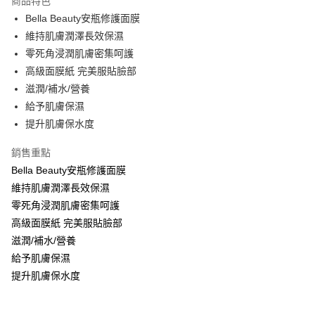
商品特色
Apple Pay
Bella Beauty安瓶修護面膜
維持肌膚潤澤長效保濕
街口支付
零死角浸潤肌膚密集呵護
悠遊付
高級面膜紙 完美服貼臉部
滋潤/補水/營養
Google Pay
給予肌膚保濕
AFTEE先享後付
提升肌膚保水度
相關說明
銷售重點
【關於「AFTEE先享後付」】
ATM付款
AFTEE先享後付是「在收到商品之後才付款」的支付方式。 讓您購物簡單
Bella Beauty安瓶修護面膜
便利好安心！
維持肌膚潤澤長效保濕
１．簡單：不需註冊會員、不需綁卡、不需儲值。
運送方式
２．便利：只要手機號碼，簡訊認證，即可結帳。
零死角浸潤肌膚密集呵護
３．安心：先確認商品／服務後，再付款。
全家取貨付款
高級面膜紙 完美服貼臉部
每筆NT$80，滿NT$999(含以上)免運費
滋潤/補水/營養
【「AFTEE先享後付」結帳流程】
１．於結帳方式選擇「AFTEE先享後付」後，將跳轉至「AFTEE先享後付」
給予肌膚保濕
先付款後全家取貨
結帳頁面，進行簡訊認證並確認金額後，即可完成結帳。
提升肌膚保水度
２．訂單成立數日內，您將收到繳費通知簡訊。
每筆NT$80，滿NT$999(含以上)免運費
３．收到繳費通知簡訊後14天內，點擊此簡訊中的連結，可透過四大超商／
ATM／網路銀行／等多元方式進行付款，方視為交易完成。
7-11取貨付款