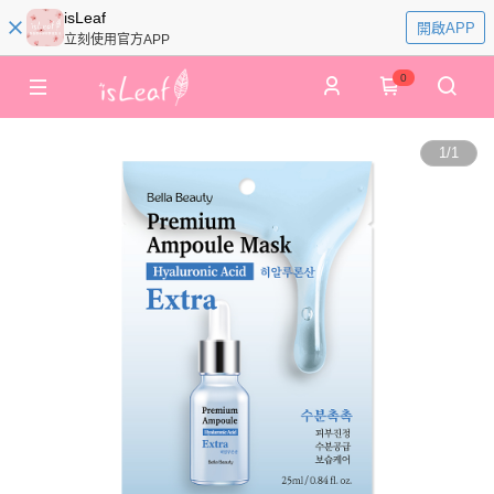
isLeaf
開啟APP
立刻使用官方APP
0
1
/
1