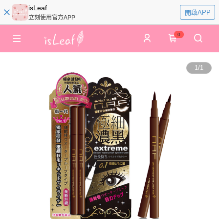
isLeaf
開啟APP
立刻使用官方APP
0
1
/
1