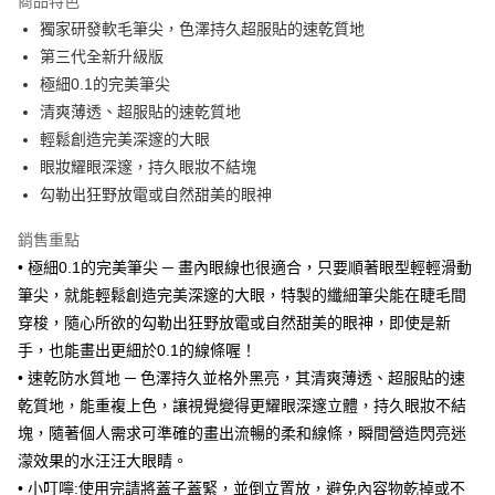
商品特色
Apple Pay
獨家研發軟毛筆尖，色澤持久超服貼的速乾質地
第三代全新升級版
街口支付
極細0.1的完美筆尖
悠遊付
清爽薄透、超服貼的速乾質地
輕鬆創造完美深邃的大眼
Google Pay
眼妝耀眼深邃，持久眼妝不結塊
AFTEE先享後付
勾勒出狂野放電或自然甜美的眼神
相關說明
銷售重點
【關於「AFTEE先享後付」】
ATM付款
AFTEE先享後付是「在收到商品之後才付款」的支付方式。 讓您購物簡單
• 極細0.1的完美筆尖 ─ 畫內眼線也很適合，只要順著眼型輕輕滑動
便利好安心！
筆尖，就能輕鬆創造完美深邃的大眼，特製的纖細筆尖能在睫毛間
１．簡單：不需註冊會員、不需綁卡、不需儲值。
運送方式
２．便利：只要手機號碼，簡訊認證，即可結帳。
穿梭，隨心所欲的勾勒出狂野放電或自然甜美的眼神，即使是新
３．安心：先確認商品／服務後，再付款。
全家取貨付款
手，也能畫出更細於0.1的線條喔！
每筆NT$80，滿NT$999(含以上)免運費
• 速乾防水質地 ─ 色澤持久並格外黑亮，其清爽薄透、超服貼的速
【「AFTEE先享後付」結帳流程】
１．於結帳方式選擇「AFTEE先享後付」後，將跳轉至「AFTEE先享後付」
乾質地，能重複上色，讓視覺變得更耀眼深邃立體，持久眼妝不結
先付款後全家取貨
結帳頁面，進行簡訊認證並確認金額後，即可完成結帳。
塊，隨著個人需求可準確的畫出流暢的柔和線條，瞬間營造閃亮迷
２．訂單成立數日內，您將收到繳費通知簡訊。
每筆NT$80，滿NT$999(含以上)免運費
３．收到繳費通知簡訊後14天內，點擊此簡訊中的連結，可透過四大超商／
濛效果的水汪汪大眼睛。
ATM／網路銀行／等多元方式進行付款，方視為交易完成。
7-11取貨付款
• 小叮嚀:使用完請將蓋子蓋緊，並倒立置放，避免內容物乾掉或不