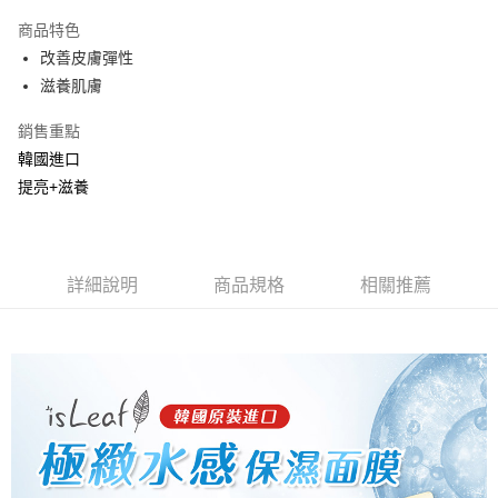
LINE Pay
商品特色
Apple Pay
改善皮膚彈性
滋養肌膚
街口支付
銷售重點
悠遊付
韓國進口
Google Pay
提亮+滋養
AFTEE先享後付
相關說明
【關於「AFTEE先享後付」】
詳細說明
商品規格
相關推薦
ATM付款
AFTEE先享後付是「在收到商品之後才付款」的支付方式。 讓您購物簡單
便利好安心！
１．簡單：不需註冊會員、不需綁卡、不需儲值。
運送方式
２．便利：只要手機號碼，簡訊認證，即可結帳。
３．安心：先確認商品／服務後，再付款。
全家取貨付款
每筆NT$80，滿NT$999(含以上)免運費
【「AFTEE先享後付」結帳流程】
１．於結帳方式選擇「AFTEE先享後付」後，將跳轉至「AFTEE先享後付」
先付款後全家取貨
結帳頁面，進行簡訊認證並確認金額後，即可完成結帳。
２．訂單成立數日內，您將收到繳費通知簡訊。
每筆NT$80，滿NT$999(含以上)免運費
３．收到繳費通知簡訊後14天內，點擊此簡訊中的連結，可透過四大超商／