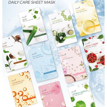
ATM／網路銀行／等多元方式進行付款，方視為交易完成。
7-11取貨付款
※ 請注意：結帳手續完成當下不需立刻繳費，但若您需要取消訂單，請聯絡
每筆NT$80，滿NT$999(含以上)免運費
購買商品的店家。未經商家同意取消之訂單仍視為有效，需透過AFTEE先享
後付繳納相關費用。
先付款後7-11取貨
※ 交易是否成功請以「AFTEE先享後付 」之結帳頁面顯示為準，若有關於
是否繳費成功／繳費後需取消欲退款等相關疑問，請聯繫「AFTEE先享後付
每筆NT$80，滿NT$999(含以上)免運費
客戶支援中心」
https://netprotections.freshdesk.com/support/home
宅配
【注意事項】
１．透過由恩沛科技股份有限公司提供之「AFTEE先享後付」服務完成之交
每筆NT$90，滿NT$999(含以上)免運費
易，需依本服務之必要範圍內提供個人資料，並將交易相關給付款項請求債
權轉讓予恩沛科技股份有限公司。
２．關於個人資料處理事宜，請瀏覽以下網址：
https://aftee.tw/terms/#terms3
３．未成年的使用者請事先徵得法定代理人或監護人之同意方可使用
「AFTEE先享後付」，若未經同意申辦者引起之損失，本公司不負相關責
任。
４．使用「AFTEE先享後付」時，將依據個別帳號之用戶狀況，依本公司即
時審查核予不同之上限額度；若仍有額度不足之情形，本公司將視審查結果
請求用戶進行身份認證。
５．嚴禁一人註冊多個帳號或使用他人資訊註冊。若發現惡意使用之情形，
恩沛科技股份有限公司將有權停止該用戶之使用額度並採取法律行動。