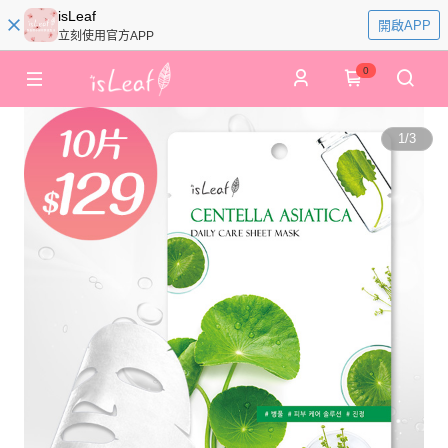
isLeaf
開啟APP
立刻使用官方APP
0
1
/
3