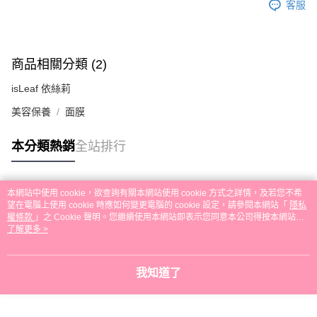
客服
商品相關分類 (2)
isLeaf 依絲莉
美容保養
面膜
本分類熱銷
全站排行
本網站中使用 cookie，欲查詢有關本網站使用 cookie 方式之詳情，及若您不希
熱門標籤
望在電腦上使用 cookie 時應如何變更電腦的 cookie 設定，請參閱本網站「
隱私
權條款
」之 Cookie 聲明。您繼續使用本網站即表示您同意本公司得按本網站使
用條款之 Cookie 聲明使用 cookie。
了解更多 >
我知道了