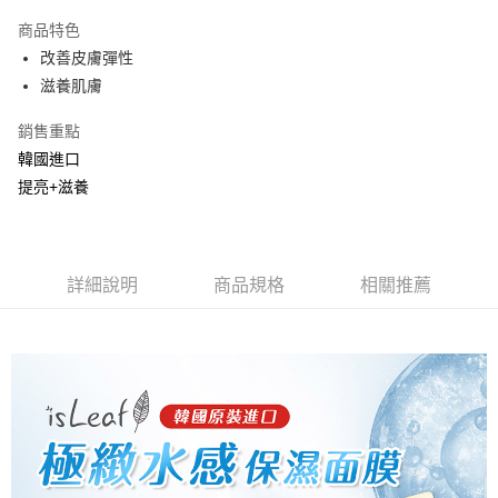
LINE Pay
商品特色
Apple Pay
改善皮膚彈性
滋養肌膚
街口支付
銷售重點
悠遊付
韓國進口
Google Pay
提亮+滋養
AFTEE先享後付
相關說明
【關於「AFTEE先享後付」】
詳細說明
商品規格
相關推薦
ATM付款
AFTEE先享後付是「在收到商品之後才付款」的支付方式。 讓您購物簡單
便利好安心！
１．簡單：不需註冊會員、不需綁卡、不需儲值。
運送方式
２．便利：只要手機號碼，簡訊認證，即可結帳。
３．安心：先確認商品／服務後，再付款。
全家取貨付款
每筆NT$80，滿NT$999(含以上)免運費
【「AFTEE先享後付」結帳流程】
１．於結帳方式選擇「AFTEE先享後付」後，將跳轉至「AFTEE先享後付」
先付款後全家取貨
結帳頁面，進行簡訊認證並確認金額後，即可完成結帳。
２．訂單成立數日內，您將收到繳費通知簡訊。
每筆NT$80，滿NT$999(含以上)免運費
３．收到繳費通知簡訊後14天內，點擊此簡訊中的連結，可透過四大超商／