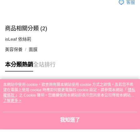
客服
商品相關分類 (2)
isLeaf 依絲莉
美容保養
面膜
本分類熱銷
全站排行
本網站中使用 cookie，欲查詢有關本網站使用 cookie 方式之詳情，及若您不希
熱門標籤
望在電腦上使用 cookie 時應如何變更電腦的 cookie 設定，請參閱本網站「
隱私
權條款
」之 Cookie 聲明。您繼續使用本網站即表示您同意本公司得按本網站使
用條款之 Cookie 聲明使用 cookie。
了解更多 >
我知道了