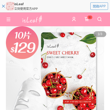
isLeaf
開啟APP
立刻使用官方APP
0
1
/
3