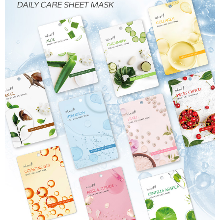
ATM／網路銀行／等多元方式進行付款，方視為交易完成。
7-11取貨付款
※ 請注意：結帳手續完成當下不需立刻繳費，但若您需要取消訂單，請聯絡
每筆NT$80，滿NT$999(含以上)免運費
購買商品的店家。未經商家同意取消之訂單仍視為有效，需透過AFTEE先享
後付繳納相關費用。
先付款後7-11取貨
※ 交易是否成功請以「AFTEE先享後付 」之結帳頁面顯示為準，若有關於
是否繳費成功／繳費後需取消欲退款等相關疑問，請聯繫「AFTEE先享後付
每筆NT$80，滿NT$999(含以上)免運費
客戶支援中心」
https://netprotections.freshdesk.com/support/home
宅配
【注意事項】
１．透過由恩沛科技股份有限公司提供之「AFTEE先享後付」服務完成之交
每筆NT$90，滿NT$999(含以上)免運費
易，需依本服務之必要範圍內提供個人資料，並將交易相關給付款項請求債
權轉讓予恩沛科技股份有限公司。
２．關於個人資料處理事宜，請瀏覽以下網址：
https://aftee.tw/terms/#terms3
３．未成年的使用者請事先徵得法定代理人或監護人之同意方可使用
「AFTEE先享後付」，若未經同意申辦者引起之損失，本公司不負相關責
任。
４．使用「AFTEE先享後付」時，將依據個別帳號之用戶狀況，依本公司即
時審查核予不同之上限額度；若仍有額度不足之情形，本公司將視審查結果
請求用戶進行身份認證。
５．嚴禁一人註冊多個帳號或使用他人資訊註冊。若發現惡意使用之情形，
恩沛科技股份有限公司將有權停止該用戶之使用額度並採取法律行動。