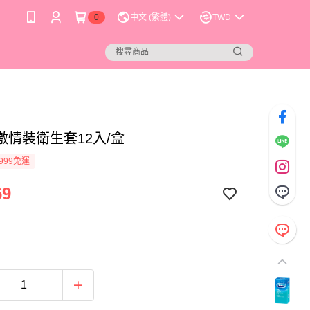
0
中文 (繁體)
TWD
激情裝衛生套12入/盒
999免運
69