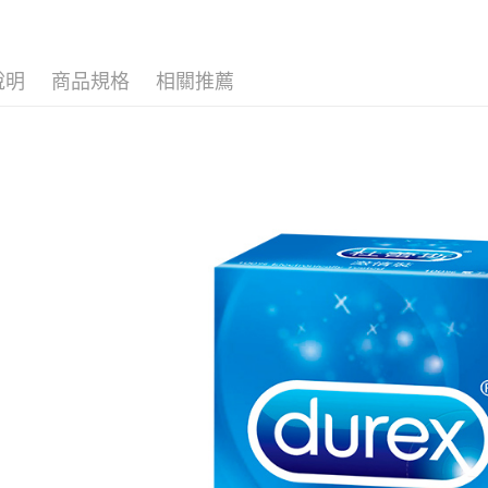
【關於「A
ATM付款
AFTEE
便利好安
１．簡單
說明
商品規格
相關推薦
２．便利
運送方式
３．安心
全家取貨
【「AFT
每筆NT$8
１．於結帳
付」結帳
先付款後
２．訂單
３．收到繳
每筆NT$8
／ATM／
※ 請注意
7-11取貨
絡購買商品
先享後付
每筆NT$8
※ 交易是
是否繳費成
先付款後7
付客戶支
每筆NT$8
【注意事
宅配
１．透過由
交易，需
每筆NT$9
求債權轉
２．關於