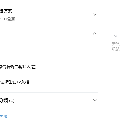
送方式
999免運
次付款
清除
紀錄
付款
激情裝衛生套12入/盒
裝衛生套12入/盒
類 (1)
y
蕾斯
客服
享後付