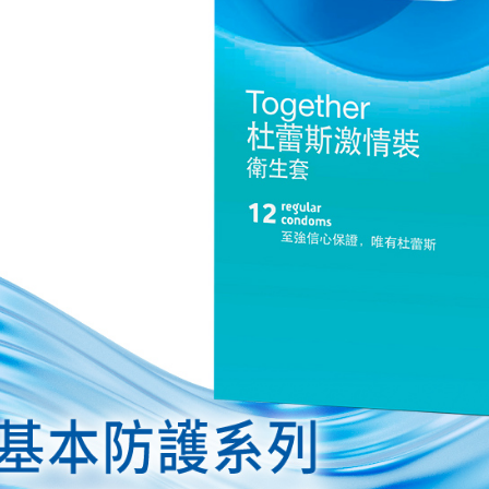
https://aft
３．未成
「AFTE
任。
４．使用「
即時審查
結果請求
５．嚴禁
形，恩沛
動。