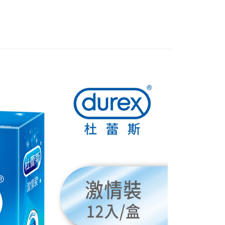
FTEE先享後付」】
先享後付是「在收到商品之後才付款」的支付方式。 讓您購物簡單
心！
：不需註冊會員、不需綁卡、不需儲值。
：只要手機號碼，簡訊認證，即可結帳。
：先確認商品／服務後，再付款。
付款
EE先享後付」結帳流程】
0，滿NT$999(含以上)免運費
方式選擇「AFTEE先享後付」後，將跳轉至「AFTEE先享後
頁面，進行簡訊認證並確認金額後，即可完成結帳。
全家取貨
成立數日內，您將收到繳費通知簡訊。
費通知簡訊後14天內，點擊此簡訊中的連結，可透過四大超商
0，滿NT$999(含以上)免運費
網路銀行／等多元方式進行付款，方視為交易完成。
：結帳手續完成當下不需立刻繳費，但若您需要取消訂單，請聯
付款
的店家。未經商家同意取消之訂單仍視為有效，需透過AFTEE
繳納相關費用。
0，滿NT$999(含以上)免運費
否成功請以「AFTEE先享後付 」之結帳頁面顯示為準，若有關於
功／繳費後需取消欲退款等相關疑問，請聯繫「AFTEE先享後
-11取貨
援中心」
https://netprotections.freshdesk.com/support/home
0，滿NT$999(含以上)免運費
項】
恩沛科技股份有限公司提供之「AFTEE先享後付」服務完成之
依本服務之必要範圍內提供個人資料，並將交易相關給付款項請
0，滿NT$999(含以上)免運費
讓予恩沛科技股份有限公司。
個人資料處理事宜，請瀏覽以下網址：