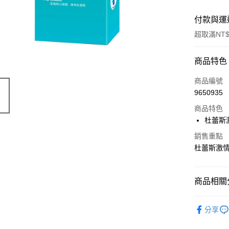
付款與運
超取滿NT$
付款方式
商品特色
信用卡一
商品編號
9650935
超商取貨
商品特色
LINE Pay
杜蕾斯
Apple Pay
銷售重點
杜蕾斯激情
街口支付
悠遊付
商品相關分
Google Pa
Durex 杜
分享
AFTEE先
相關說明