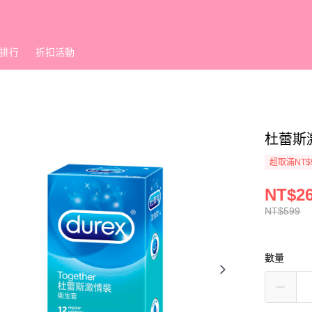
排行
折扣活動
杜蕾斯
超取滿NT$
NT$2
NT$599
數量