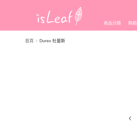
商品分類
熱銷
首頁
Durex 杜蕾斯