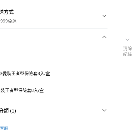
送方式
999免運
次付款
清除
紀錄
付款
熱愛裝王者型保險套8入/盒
裝王者型保險套8入/盒
類 (1)
y
蕾斯
客服
享後付