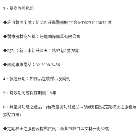
、藥商許可執照
3
◆許可執照字號：新北府莊衛醫器販 字第
號
MD6231023033
◆醫療器材商名稱：紐連國際興業有限公司
◆地址：新北市新莊區五工路
巷
號
樓
97
8
(5
)
◆諮詢專線電話：
02-2908-3456
、製造日期：如商品包裝標示及說明
4
、有效期間或保存期限：
年
5
5
、具量測功能之產品：
若為量測功能產品→須載明提供定期校正之服務及
6
(
據點資訊
)
◆定期校正之服務及據點資訊：新北市林口區文林一街
號
62