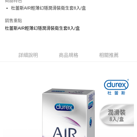
商品特色
Apple Pay
杜蕾斯AIR輕薄幻隱潤滑裝衛生套8入/盒
街口支付
銷售重點
杜蕾斯AIR輕薄幻隱潤滑裝衛生套8入/盒
悠遊付
Google Pay
AFTEE先享後付
詳細說明
商品規格
相關推薦
相關說明
【關於「AFTEE先享後付」】
ATM付款
AFTEE先享後付是「在收到商品之後才付款」的支付方式。 讓您購物簡單
便利好安心！
１．簡單：不需註冊會員、不需綁卡、不需儲值。
運送方式
２．便利：只要手機號碼，簡訊認證，即可結帳。
３．安心：先確認商品／服務後，再付款。
全家取貨付款
每筆NT$80，滿NT$999(含以上)免運費
【「AFTEE先享後付」結帳流程】
１．於結帳方式選擇「AFTEE先享後付」後，將跳轉至「AFTEE先享後付」
先付款後全家取貨
結帳頁面，進行簡訊認證並確認金額後，即可完成結帳。
２．訂單成立數日內，您將收到繳費通知簡訊。
每筆NT$80，滿NT$999(含以上)免運費
３．收到繳費通知簡訊後14天內，點擊此簡訊中的連結，可透過四大超商／
ATM／網路銀行／等多元方式進行付款，方視為交易完成。
7-11取貨付款