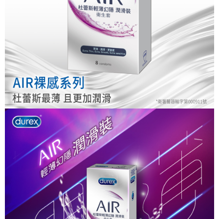
※ 請注意：結帳手續完成當下不需立刻繳費，但若您需要取消訂單，請聯絡
每筆NT$80，滿NT$999(含以上)免運費
購買商品的店家。未經商家同意取消之訂單仍視為有效，需透過AFTEE先享
後付繳納相關費用。
先付款後7-11取貨
※ 交易是否成功請以「AFTEE先享後付 」之結帳頁面顯示為準，若有關於
是否繳費成功／繳費後需取消欲退款等相關疑問，請聯繫「AFTEE先享後付
每筆NT$80，滿NT$999(含以上)免運費
客戶支援中心」
https://netprotections.freshdesk.com/support/home
宅配
【注意事項】
１．透過由恩沛科技股份有限公司提供之「AFTEE先享後付」服務完成之交
每筆NT$90，滿NT$999(含以上)免運費
易，需依本服務之必要範圍內提供個人資料，並將交易相關給付款項請求債
權轉讓予恩沛科技股份有限公司。
２．關於個人資料處理事宜，請瀏覽以下網址：
https://aftee.tw/terms/#terms3
３．未成年的使用者請事先徵得法定代理人或監護人之同意方可使用
「AFTEE先享後付」，若未經同意申辦者引起之損失，本公司不負相關責
任。
４．使用「AFTEE先享後付」時，將依據個別帳號之用戶狀況，依本公司即
時審查核予不同之上限額度；若仍有額度不足之情形，本公司將視審查結果
請求用戶進行身份認證。
５．嚴禁一人註冊多個帳號或使用他人資訊註冊。若發現惡意使用之情形，
恩沛科技股份有限公司將有權停止該用戶之使用額度並採取法律行動。