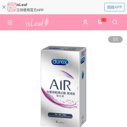
isLeaf
開啟APP
立刻使用官方APP
0
1
/
1