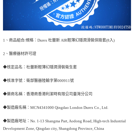
、商品組合
規格：
杜蕾斯
輕薄幻隱潤滑裝保險套
入
1
/
Durex
AIR
(8
)
、醫療器材許可證
2
◆核定品名：杜蕾斯輕薄幻隱潤滑裝衛生套
◆核准字號：衛部醫器陸輸字第
號
000911
◆藥商名稱：香港商香港利潔時有限公司臺灣分公司
◆製造廠名稱：
MCN4341000 Qingdao London Durex Co., Ltd.
◆製造廠地址：
No. 1-13 Shangma Part, Aodong Road, High-tech Industrial
Development Zone, Qingdao city, Shangdong Province, China