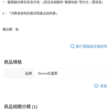
、醫療器材廣告核准字號：
若述及相關有”醫療效能”等內文→需填寫
7
(
)
、「消費者使用前應詳閱產品說明書」
8
備註欄：無
顯示電腦版詳細說明
商品規格
品牌
Durex杜蕾斯
客服
商品相關分類 (1)